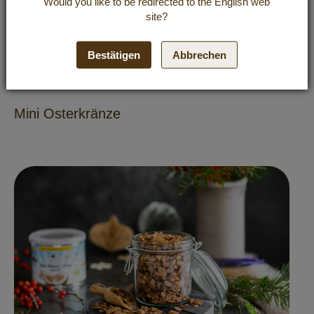
Would you like to be redirected to the
English
web
site?
Bestätigen
Abbrechen
REZEPTE
KUCHEN & GEBÄCK
Mini Osterkränze