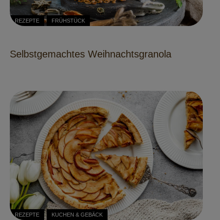
REZEPTE
FRÜHSTÜCK
Selbstgemachtes Weihnachtsgranola
REZEPTE
KUCHEN & GEBÄCK