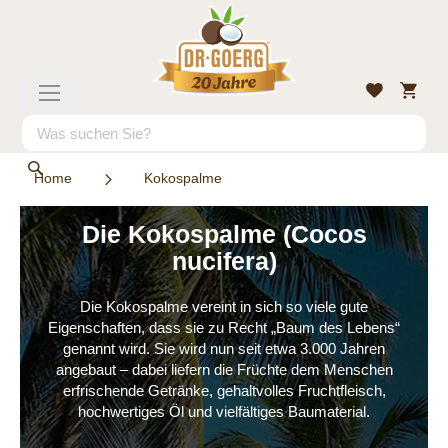
Direkt
zum
Inhalt
Mein
Wunschlist
Navigation
Warenk
umschalten
Suche
Suche
Home
Kokospalme
Die Kokospalme (Cocos
nucifera)
Die Kokospalme vereint in sich so viele gute
Eigenschaften, dass sie zu Recht „Baum des Lebens“
genannt wird. Sie wird nun seit etwa 3.000 Jahren
angebaut – dabei liefern die Früchte dem Menschen
erfrischende Getränke, gehaltvolles Fruchtfleisch,
hochwertiges Öl und vielfältiges Baumaterial.