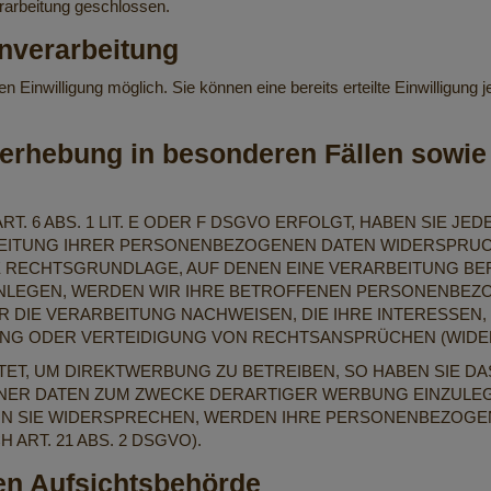
rarbeitung geschlossen.
enverarbeitung
n Einwilligung möglich. Sie können eine bereits erteilte Einwilligung
erhebung in besonderen Fällen sowie 
 6 ABS. 1 LIT. E ODER F DSGVO ERFOLGT, HABEN SIE JEDE
ITUNG IHRER PERSONENBEZOGENEN DATEN WIDERSPRUCH E
E RECHTSGRUNDLAGE, AUF DENEN EINE VERARBEITUNG BE
LEGEN, WERDEN WIR IHRE BETROFFENEN PERSONENBEZOG
DIE VERARBEITUNG NACHWEISEN, DIE IHRE INTERESSEN,
G ODER VERTEIDIGUNG VON RECHTSANSPRÜCHEN (WIDERSP
T, UM DIREKTWERBUNG ZU BETREIBEN, SO HABEN SIE DA
 DATEN ZUM ZWECKE DERARTIGER WERBUNG EINZULEGEN; 
NN SIE WIDERSPRECHEN, WERDEN IHRE PERSONENBEZOGE
RT. 21 ABS. 2 DSGVO).
en Aufsichts­behörde