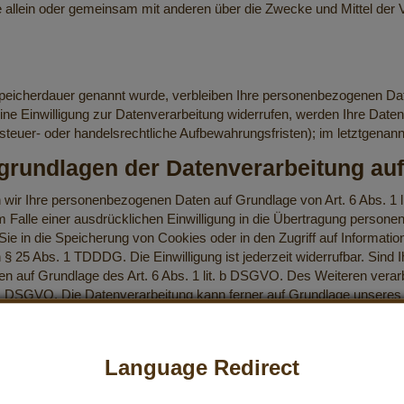
n, die allein oder gemeinsam mit anderen über die Zwecke und Mittel 
peicherdauer genannt wurde, verbleiben Ihre personenbezogenen Daten
e Einwilligung zur Datenverarbeitung widerrufen, werden Ihre Daten 
euer- oder handelsrechtliche Aufbewahrungsfristen); im letztgenannte
grundlagen der Datenverarbeitung auf
ten wir Ihre personenbezogenen Daten auf Grundlage von Art. 6 Abs. 1
Falle einer ausdrücklichen Einwilligung in die Übertragung personenb
 in die Speicherung von Cookies oder in den Zugriff auf Informationen
 § 25 Abs. 1 TDDDG. Die Einwilligung ist jederzeit widerrufbar. Sind 
en auf Grundlage des Art. 6 Abs. 1 lit. b DSGVO. Des Weiteren verarbe
it. c DSGVO. Die Datenverarbeitung kann ferner auf Grundlage unseres 
d in den folgenden Absätzen dieser Datenschutzerklärung informiert.
Language Redirect