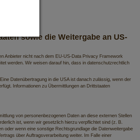
taaten sowie die Weitergabe an US-
deren Anbieter nicht nach dem EU-US-Data Privacy Framework
itet werden. Wir weisen darauf hin, dass in datenschutzrechtlich
. Eine Datenübertragung in die USA ist danach zulässig, wenn der
fügt. Informationen zu Übermittlungen an Drittstaaten
rmittlung von personenbezogenen Daten an diese externen Stellen
lich ist, wenn wir gesetzlich hierzu verpflichtet sind (z. B.
ben oder wenn eine sonstige Rechtsgrundlage die Datenweitergabe
trags über Auftragsverarbeitung weiter. Im Falle einer