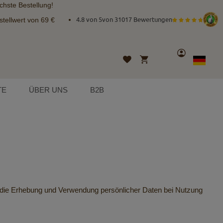
chste Bestellung!
tellwert von 69 €
4.8 von 5
von
31017 Bewertungen
Konto
Mein Warenkorb
Wunschliste
Sprache
German
TE
ÜBER UNS
B2B
r die Erhebung und Verwendung persönlicher Daten bei Nutzung