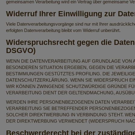
gemeinsamen Verarbeitung wird ein Vertrag über gemeinsame Ve
Widerruf Ihrer Einwilligung zur Dat
Viele Datenverarbeitungsvorgänge sind nur mit Ihrer ausdrückliche
erfolgten Datenverarbeitung bleibt vom Widerruf unberührt.
Widerspruchsrecht gegen die Daten
DSGVO)
WENN DIE DATENVERARBEITUNG AUF GRUNDLAGE VON ART.
BESONDEREN SITUATION ERGEBEN, GEGEN DIE VERARBE
BESTIMMUNGEN GESTÜTZTES PROFILING. DIE JEWEILIG
DATENSCHUTZERKLÄRUNG. WENN SIE WIDERSPRUCH EIN
WIR KÖNNEN ZWINGENDE SCHUTZWÜRDIGE GRÜNDE FÜR 
VERARBEITUNG DIENT DER GELTENDMACHUNG, AUSÜBUN
WERDEN IHRE PERSONENBEZOGENEN DATEN VERARBEITE
VERARBEITUNG SIE BETREFFENDER PERSONENBEZOGENER
SOLCHER DIREKTWERBUNG IN VERBINDUNG STEHT. WE
DER DIREKTWERBUNG VERWENDET (WIDERSPRUCH NACH A
Beschwerde­recht bei der zuständig