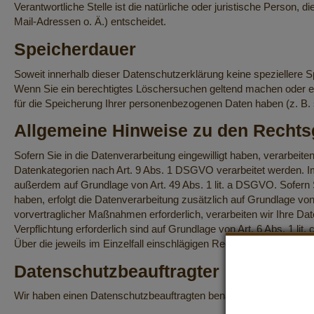
Verantwortliche Stelle ist die natürliche oder juristische Perso
Mail-Adressen o. Ä.) entscheidet.
Speicherdauer
Soweit innerhalb dieser Datenschutzerklärung keine speziellere S
Wenn Sie ein berechtigtes Löschersuchen geltend machen oder ein
für die Speicherung Ihrer personenbezogenen Daten haben (z. B. st
Allgemeine Hinweise zu den Rechts
Sofern Sie in die Datenverarbeitung eingewilligt haben, verarbei
Datenkategorien nach Art. 9 Abs. 1 DSGVO verarbeitet werden. Im 
außerdem auf Grundlage von Art. 49 Abs. 1 lit. a DSGVO. Sofern Sie
haben, erfolgt die Datenverarbeitung zusätzlich auf Grundlage von
vorvertraglicher Maßnahmen erforderlich, verarbeiten wir Ihre Dat
Verpflichtung erforderlich sind auf Grundlage von Art. 6 Abs. 1 l
Über die jeweils im Einzelfall einschlägigen Rechtsgrundlagen wir
Datenschutz­beauftragter
Wir haben einen Datenschutzbeauftragten benannt.