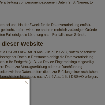
der Verarbeitung von personenbezogenen Daten (z. B. Namen, E-
 bei uns, bis der Zweck für die Datenverarbeitung entfällt.
gelöscht, sofern wir keine anderen rechtlich zulässigen Gründe
n Fall erfolgt die Löschung nach Fortfall dieser Gründe.
 dieser Website
 lit. a DSGVO bzw. Art. 9 Abs. 2 lit. a DSGVO, sofern besondere
ezogener Daten in Drittstaaten erfolgt die Datenverarbeitung
 in Ihr Endgerät (z. B. via Device-Fingerprinting) eingewilligt
Ihre Daten zur Vertragserfüllung oder zur Durchführung
iten wir Ihre Daten, sofern diese zur Erfüllung einer rechtlichen
berechtigten Interesses nach Art. 6 Abs. 1 lit. f DSGVO erfolgen.