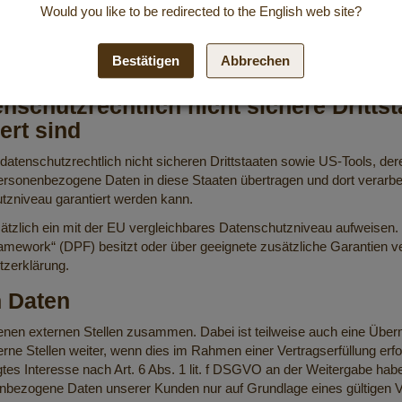
Would you like to be redirected to the
English
web site?
Bestätigen
Abbrechen
nschutzrechtlich nicht sichere Dritts
ert sind
datenschutzrechtlich nicht sicheren Drittstaaten sowie US-Tools, 
 personenbezogene Daten in diese Staaten übertragen und dort verarbe
utzniveau garantiert werden kann.
dsätzlich ein mit der EU vergleichbares Datenschutzniveau aufweisen
mework“ (DPF) besitzt oder über geeignete zusätzliche Garantien ver
tzerklärung.
 Daten
denen externen Stellen zusammen. Dabei ist teilweise auch eine Übe
 Stellen weiter, wenn dies im Rahmen einer Vertragserfüllung erforder
tes Interesse nach Art. 6 Abs. 1 lit. f DSGVO an der Weitergabe ha
nbezogene Daten unserer Kunden nur auf Grundlage eines gültigen Ver