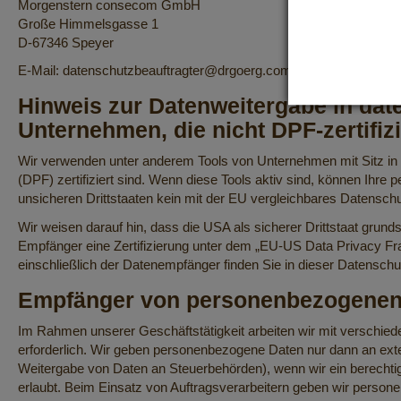
Morgenstern consecom GmbH
Große Himmelsgasse 1
D-67346 Speyer
E-Mail: datenschutzbeauftragter@drgoerg.com
Hinweis zur Datenweitergabe in date
Unternehmen, die nicht DPF-zertifizi
Wir verwenden unter anderem Tools von Unternehmen mit Sitz in 
(DPF) zertifiziert sind. Wenn diese Tools aktiv sind, können Ihre
unsicheren Drittstaaten kein mit der EU vergleichbares Datensch
Wir weisen darauf hin, dass die USA als sicherer Drittstaat grun
Empfänger eine Zertifizierung unter dem „EU-US Data Privacy Fra
einschließlich der Datenempfänger finden Sie in dieser Datenschu
Empfänger von personenbezogenen
Im Rahmen unserer Geschäftstätigkeit arbeiten wir mit verschie
erforderlich. Wir geben personenbezogene Daten nur dann an externe
Weitergabe von Daten an Steuerbehörden), wenn wir ein berechtig
erlaubt. Beim Einsatz von Auftragsverarbeitern geben wir persone