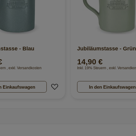
stasse - Blau
Jubiläumstasse - Grün
€
14,90 €
uern
,
exkl.
Versandkosten
Inkl. 19% Steuern
,
exkl.
Versandko
nzufügen
Zur Wunschliste hinzufügen
n Einkaufswagen
In den Einkaufswagen