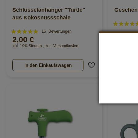
Schlüsselanhänger "Turtle"
Geschen
aus Kokosnussschale
Bewertung:
Bewertung:
96%
16
Bewertungen
2,00 €
15,00 
98%
Inkl. 19% Steuern
,
exkl.
Versandkosten
Inkl. 0% Steu
Zur Wunschliste hi
In den Einkaufswagen
In de