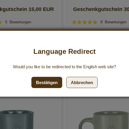
kgutschein 15,00 EUR
Geschenkgutschein 3
Bewertung:
5
Bewertungen
8
Bewertungen
90%
€
30,00 €
ern
,
exkl.
Versandkosten
Inkl. 0% Steuern
,
exkl.
Versandkos
Language Redirect
nzufügen
Zur Wunschliste hinzufügen
n Einkaufswagen
In den Einkaufswagen
Would you like to be redirected to the
English
web site?
Bestätigen
Abbrechen