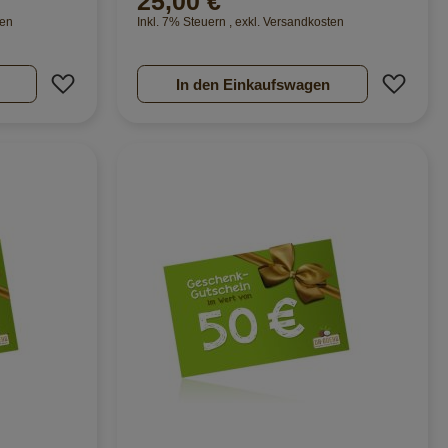
25,00 €
ten
Inkl. 7% Steuern
,
exkl.
Versandkosten
Zur Wunschliste hinzufügen
Zur 
In den Einkaufswagen