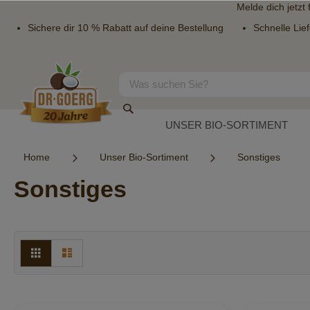
Melde dich jetzt
Sichere dir 10 % Rabatt auf deine Bestellung
Schnelle Lie
Direkt
zum
Inhalt
Suche
Suche
UNSER BIO-SORTIMENT
Home
Unser Bio-Sortiment
Sonstiges
Sonstiges
Ansicht
Raster
Liste
als