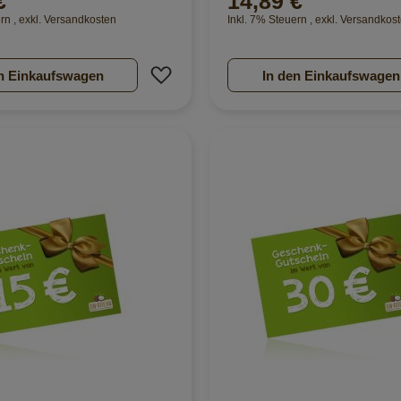
€
14,89 €
ern
,
exkl.
Versandkosten
Inkl. 7% Steuern
,
exkl.
Versandkos
nzufügen
Zur Wunschliste hinzufügen
n Einkaufswagen
In den Einkaufswagen