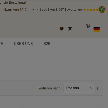
chste Bestellung!
tellwert von 69 €
4.8 von 5
von
31017 Bewertungen
Konto
Mein Warenkorb
Wunschliste
Sprache
German
TE
ÜBER UNS
B2B
In
Sortieren nach
abst
Reih