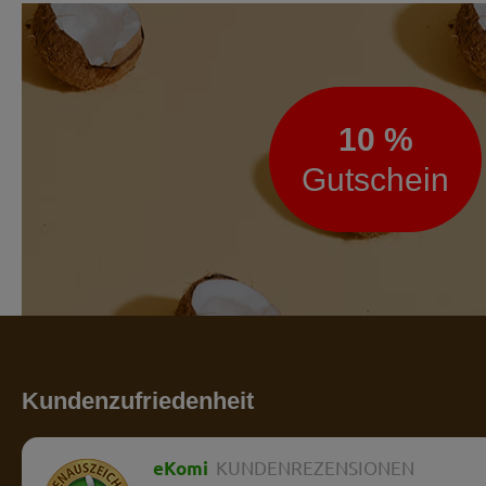
Newsletter
10 %
Gutschein
Kundenzufriedenheit
eKomi
KUNDENREZENSIONEN