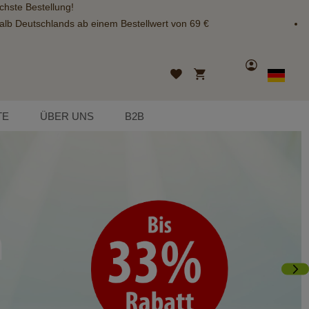
chste Bestellung!
alb Deutschlands ab einem Bestellwert von 69 €
Konto
Mein Warenkorb
Wunschliste
Sprache
German
TE
ÜBER UNS
B2B