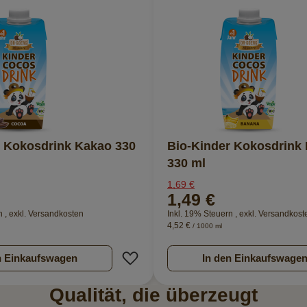
r Kokosdrink Kakao 330
Bio-Kinder Kokosdrink
330 ml
1,69 €
1,49 €
rn
,
exkl.
Versandkosten
Inkl. 19% Steuern
,
exkl.
Versandkost
4,52 €
/ 1000 ml
nzufügen
Zur Wunschliste hinzufügen
n Einkaufswagen
In den Einkaufswage
Qualität, die überzeugt