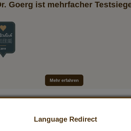
r. Goerg ist mehrfacher Testsieg
Mehr erfahren
Language Redirect