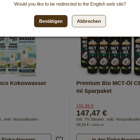
Would you like to be redirected to the
English
web site?
5 %
Bestätigen
Abbrechen
Coco Kokoswasser
Premium Bio MCT-Öl C8
ml Sparpaket
155,88 €
147,47 €
rn
,
exkl.
Versandkosten
Inkl. 7% Steuern
,
exkl.
Versandkoste
49,16 €
/ 1000 ml
nzufügen
Zur Wunschliste hinzufügen
n Einkaufswagen
In den Einkaufswage