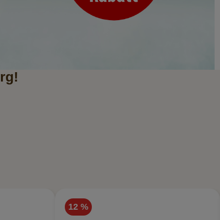
rg!
12 %