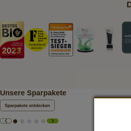
D
Unsere Sparpakete
Sparpakete entdecken