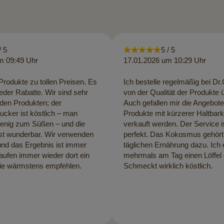
/ 5
5 / 5
m 09:49 Uhr
17.01.2026 um 10:29 Uhr
rodukte zu tollen Preisen. Es
Ich bestelle regelmäßig bei Dr
eder Rabatte. Wir sind sehr
von der Qualität der Produkte 
 den Produkten; der
Auch gefallen mir die Angebot
cker ist köstlich – man
Produkte mit kürzerer Haltbark
wenig zum Süßen – und die
verkauft werden. Der Service i
ist wunderbar. Wir verwenden
perfekt. Das Kokosmus gehört
 und das Ergebnis ist immer
täglichen Ernährung dazu. Ich
kaufen immer wieder dort ein
mehrmals am Tag einen Löffel
ie wärmstens empfehlen.
Schmeckt wirklich köstlich.