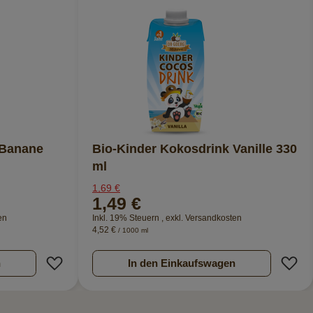
 Banane
Bio-Kinder Kokosdrink Vanille 330
ml
1,69 €
1,49 €
en
Inkl. 19% Steuern
,
exkl.
Versandkosten
4,52 €
/ 1000 ml
Zur Wunschliste hinzufügen
Z
n
In den Einkaufswagen