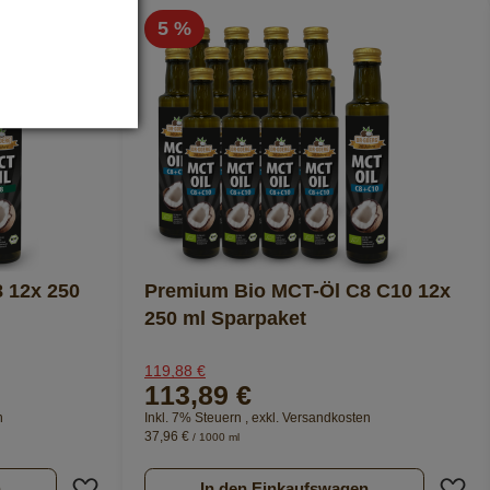
5 %
 12x 250
Premium Bio MCT-Öl C8 C10 12x
250 ml Sparpaket
119,88 €
113,89 €
n
Inkl. 7% Steuern
,
exkl.
Versandkosten
37,96 €
/ 1000 ml
Zur Wunschliste hinzufügen
Z
n
In den Einkaufswagen