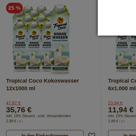
25 %
50 %
Tropical Coco Kokoswasser
Tropical 
12x1000 ml
6x1.000 ml
47,87 €
23,94 €
35,76 €
11,94 €
Inkl. 19% Steuern
,
exkl.
Versandkosten
Inkl. 19% Steue
2,98 €
1,99 €
/ 1 l
/ 1 l
Zur Wunschliste hi
In den Einkaufswagen
In de