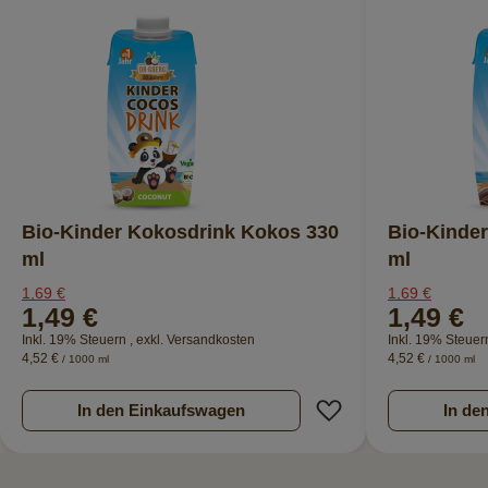
Bio-Kinder Kokosdrink Kokos 330
Bio-Kinde
ml
ml
1,69 €
1,69 €
1,49 €
1,49 €
Inkl. 19% Steuern
,
exkl.
Versandkosten
Inkl. 19% Steue
4,52 €
4,52 €
/ 1000 ml
/ 1000 ml
Zur Wunschliste hi
In den Einkaufswagen
In de