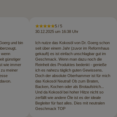
5 / 5
30.12.2025 um 16:38 Uhr
.Goerg und bin
Ich nutze das Kokosöl von Dr. Goerg schon
überzeugt.
seit über einem Jahr (zuvor im Reformhaus
e wenn
gekauft) es ist einfach unschlagbar gut im
eit günstiger
Geschmack. Wenn man dazu noch die
st wie immer
Reinheit des Produktes bedenkt - genieße
 zu meiner
ich es nahezu täglich guten Gewissens.
 esse
Doch der absolute Oberhammer ist für mich
 davon.
das Kokosöl Neutral! Ob zum Braten,
Backen, Kochen oder als Brotaufstrich...
Und da Kokosöl bei hoher Hitze nicht so
zerfällt wie andere Öle ist es der ideale
Begleiter für fast alles. Dies mit neutralen
Geschmack TOP