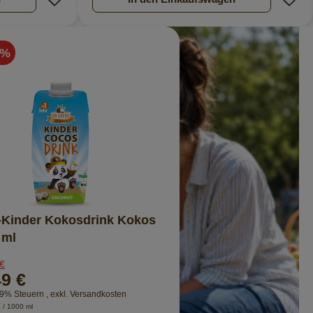
 %
-Kinder Kokosdrink Kokos
 ml
 €
49 €
 19% Steuern
,
exkl.
Versandkosten
€
/ 1000 ml