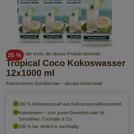
Zum
Seien Sie der erste, der dieses Produkt bewertet
25 %
Anfang
Tropical Coco Kokoswasser
der
12x1000 ml
Bildergalerie
springen
Kalorienarmer Durstlöscher – absolut erfrischend
100 % Kokosnusssaft aus Kokosnusssaftkonzentrat
Kalorienarm – zum puren Genießen oder für
Smoothies, Cocktails & Co.
100 % fair, ehrlich & nachhaltig