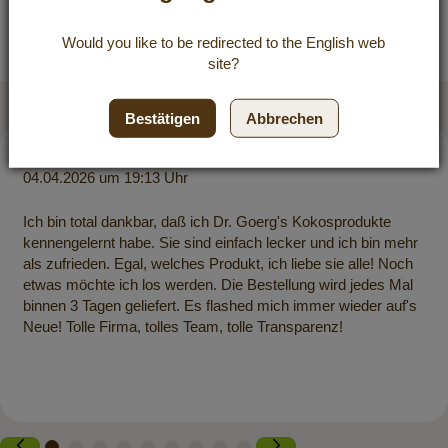
Bewertungen
Would you like to be redirected to the
English
web
site?
Qualität, die überzeugt
Bestätigen
Abbrechen
5 / 5
04.04.2026 um 19:13 Uhr
Ich bin total dankbar, daß ich Dr. Goerg's Kokosprodukte
kennengelernt habe. Sie sind einfach lecker und ich bin mehr
als zufrieden. Egal, welches Produkt, ich liebe sie alle! Noch
etwas möchte ich los werden. Die Bestellung wird jedes Mal
binnen 3 Tagen geliefert. Es flashed mich immer wieder auf's
Neue! Tolle Firma, tolles Team, tolle Transparenz!