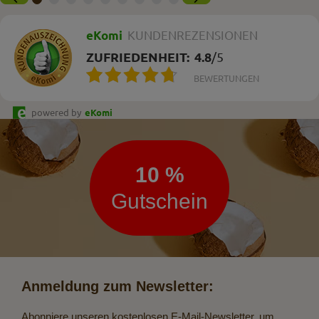
eKomi
KUNDENREZENSIONEN
ZUFRIEDENHEIT:
4.8
/
5
BEWERTUNGEN
powered by
eKomi
Newsletter
10 %
Gutschein
Anmeldung zum Newsletter:
Abonniere unseren kostenlosen E-Mail-Newsletter, um