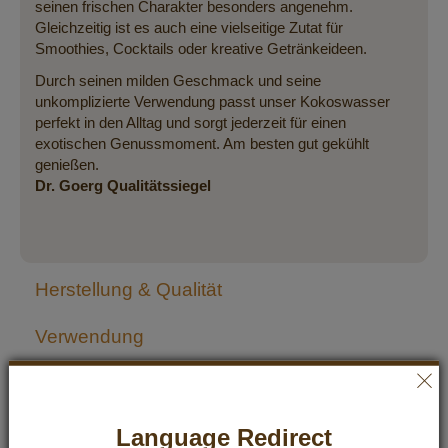
seinen frischen Charakter besonders angenehm.
Gleichzeitig ist es auch eine vielseitige Zutat für
Smoothies, Cocktails oder kreative Getränkeideen.
Durch seinen milden Geschmack und seine
unkomplizierte Verwendung passt unser Kokoswasser
perfekt in den Alltag und sorgt jederzeit für einen
exotischen Genussmoment. Am besten gut gekühlt
genießen.
Dr. Goerg Qualitätssiegel
Herstellung & Qualität
Verwendung
Zutaten & Nährwerte
Lagerung & Haltbarkeit
Language Redirect