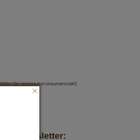
(https://ec.europa.eu/consumers/odr/)
um Newsletter: