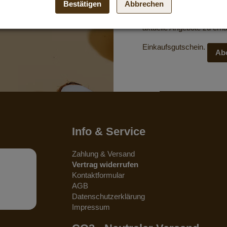
Bestätigen
Abbrechen
Abonniere unseren koste
aktuelle Angebote zu erha
Einkaufsgutschein.
Ab
Info & Service
Zahlung & Versand
Vertrag widerrufen
Kontaktformular
AGB
Datenschutzerklärung
Impressum