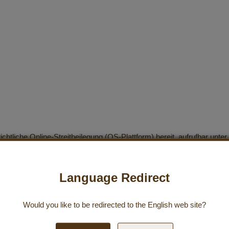
chtliche Online-Streitbeilegung (OS-Plattform) bereit, aufrufbar unter
erschlichtungsstellen teilzunehmen.
".
Language Redirect
.de.
Would you like to be redirected to the
English
web site?
Anmeldung z