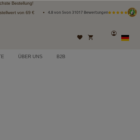
chste Bestellung!
tellwert von 69 €
4.8 von 5
von
31017 Bewertungen
Konto
Mein Warenkorb
Wunschliste
Sprache
German
TE
ÜBER UNS
B2B