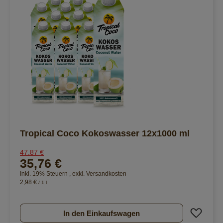
Tropical Coco Kokoswasser 12x1000 ml
47,87 €
35,76 €
Inkl. 19% Steuern
,
exkl.
Versandkosten
2,98 €
/ 1 l
Zur 
In den Einkaufswagen