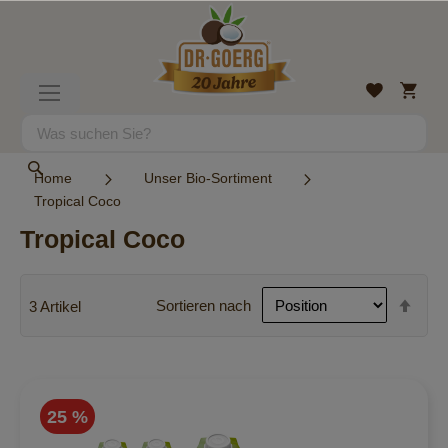
Direkt
zum
Inhalt
Mein
Wunschlist
Navigation
Warenk
umschalten
Suche
Suche
Home
Unser Bio-Sortiment
Tropical Coco
Tropical Coco
In
Sortieren nach
3
Artikel
abst
Reih
25 %