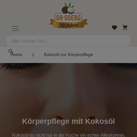
Direkt
zum
Inhalt
Mein
Wunschlist
Navigation
Warenk
umschalten
Suche
Suche
Home
Kokosöl zur Körperpflege
Körperpflege mit Kokosöl
Kokosöl ist nicht nur in der Küche ein echter Alleskönner,