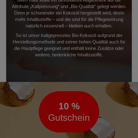
Attribute „Kaltpressung“ und „Bio-Qualität“ gelegt werden.
Denn je schonender ein Kokosöl hergestellt wird, desto
mehr Inhaltsstoffe – und die sind für die Pflegewirkung
natürlich essenziell – bleiben auch erhalten.
So ist unser kaltgepresstes Bio-Kokosöl aufgrund der
Herstellungsmethode und seiner hohen Qualität auch für
die Hautpflege geeignet und enthält keine Zusätze oder
weitere, bedenkliche Inhaltsstoffe.
Wie du die Qualität von Kokosöl erkennen kannst, kannst
du hier nachlesen.
Newsletter
10 %
Gutschein