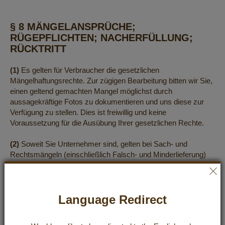
§ 8 MÄNGELANSPRÜCHE;
RÜGEPFLICHTEN; NACHERFÜLLUNG;
RÜCKTRITT
(1)
Es gelten für Verbraucher die gesetzlichen
Mängelhaftungsrechte. Zur zügigen Bearbeitung bitten wir Sie,
einen geltend gemachten Mangel möglichst durch
aussagekräftige Fotos zu dokumentieren und uns diese zur
Verfügung zu stellen. Dies ist freiwillig und keine
Voraussetzung für die Ausübung Ihrer gesetzlichen Rechte.
(2)
Soweit Sie Unternehmer sind, gelten bei Sach- und
Rechtsmängeln (einschließlich Falsch- und Minderlieferung)
die gesetzlichen Vorschriften, soweit nachfolgend nichts
anderes bestimmt ist. In allen Fällen bleiben die gesetzlichen
Sondervorschriften bei Endlieferung der unverarbeiteten Ware
an einen Verbraucher, auch wenn dieser sie weiterverarbeitet
Language Redirect
hat (Lieferantenregress gemäß §§ 478 ff. BGB) unberührt.