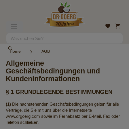
Direkt
zum
Inhalt
Mein
Wunschlist
Navigation
Warenk
umschalten
Suche
Suche
Home
AGB
Allgemeine
Geschäftsbedingungen und
Kundeninformationen
§ 1 GRUNDLEGENDE BESTIMMUNGEN
(1)
Die nachstehenden Geschäftsbedingungen gelten für alle
Verträge, die Sie mit uns über die Internetseite
www.drgoerg.com sowie im Fernabsatz per E-Mail, Fax oder
Telefon schließen.