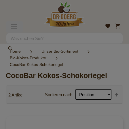
Direkt
zum
Inhalt
Mein
Wunschlist
Navigation
Warenk
umschalten
Suche
Suche
Home
Unser Bio-Sortiment
Bio-Kokos-Produkte
CocoBar Kokos-Schokoriegel
CocoBar Kokos-Schokoriegel
In
Sortieren nach
2
Artikel
abst
Reih