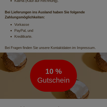
Klarna (Kauf auf Rechnung).
Bei Lieferungen ins Ausland haben Sie folgende
Zahlungsmöglichkeiten:
Vorkasse
PayPal, und
Kreditkarte.
Bei Fragen finden Sie unsere Kontaktdaten im Impressum.
Newsletter
10 %
Gutschein