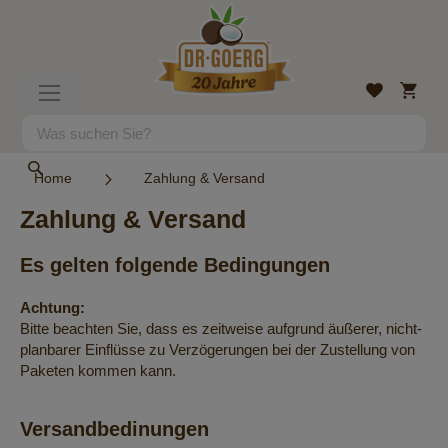
Direkt
zum
Inhalt
Mein
Wunschlist
Navigation
Warenk
umschalten
Suche
Suche
Home
Zahlung & Versand
Zahlung & Versand
Es gelten folgende Bedingungen
Achtung:
Bitte beachten Sie, dass es zeitweise aufgrund äußerer, nicht-
planbarer Einflüsse zu Verzögerungen bei der Zustellung von
Paketen kommen kann.
Versandbedinungen