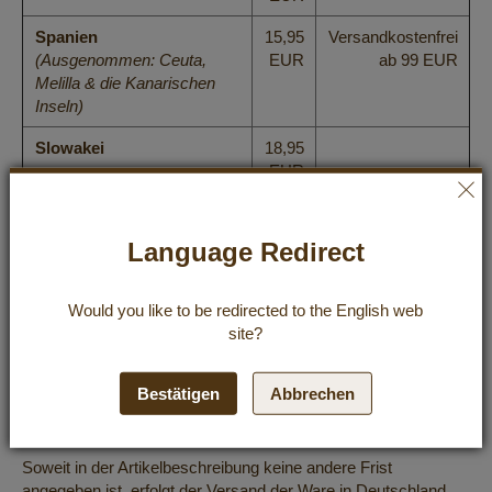
Spanien
15,95
Versandkostenfrei
(Ausgenommen: Ceuta,
EUR
ab 99 EUR
Melilla & die Kanarischen
Inseln)
Slowakei
18,95
EUR
Slowenien
18,95
EUR
Language Redirect
Tschechische Republik
17,95
EUR
Would you like to be redirected to the
English
web
site?
Ungarn
18,95
EUR
Bestätigen
Abbrechen
Lieferfristen
Soweit in der Artikelbeschreibung keine andere Frist
angegeben ist, erfolgt der Versand der Ware in Deutschland