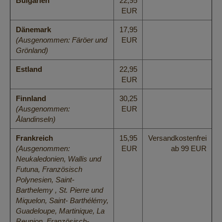
Bulgarien
22,95
EUR
Dänemark
17,95
(Ausgenommen: Färöer und
EUR
Grönland)
Estland
22,95
EUR
Finnland
30,25
(Ausgenommen:
EUR
Ålandinseln)
Frankreich
15,95
Versandkostenfrei
(Ausgenommen:
EUR
ab 99 EUR
Neukaledonien, Wallis und
Futuna, Französisch
Polynesien, Saint-
Barthelemy , St. Pierre und
Miquelon, Saint- Barthélémy,
Guadeloupe, Martinique, La
Reunion, Französisch-