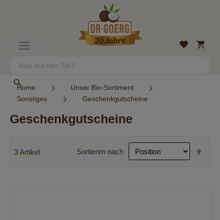
Direkt
zum
Inhalt
Mein
Wunschlist
Navigation
Warenk
umschalten
Suche
Suche
Home
Unser Bio-Sortiment
Sonstiges
Geschenkgutscheine
Geschenkgutscheine
In
Sortieren nach
3
Artikel
abst
Reih