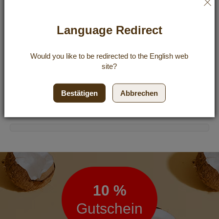
Geschenkgutschein 50,00 EUR
Language Redirect
Bewertung:
3
Bewertungen
50,00 €
87%
Would you like to be redirected to the
English
web
Inkl. 0% Steuern
,
exkl.
Versandkosten
site?
Zur 
In den Einkaufswagen
Bestätigen
Abbrechen
Newsletter
10 %
Gutschein