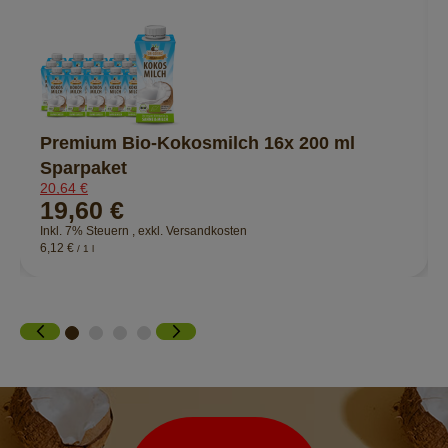
Premium Bio-Kokosmilch 16x 200 ml
Sparpaket
20,64 €
19,60 €
Inkl. 7% Steuern
,
exkl.
Versandkosten
6,12 €
/ 1 l
Newsletter