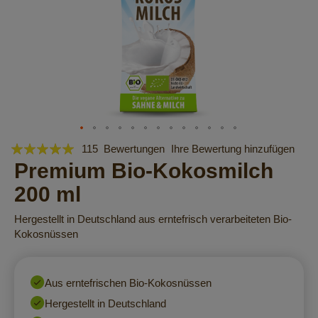
Bewertung:
Zum
115
Bewertungen
Ihre Bewertung hinzufügen
Anfang
97
Premium Bio-Kokosmilch
100
% of
der
200 ml
Bildergalerie
springen
Hergestellt in Deutschland aus erntefrisch verarbeiteten Bio-
Kokosnüssen
Aus erntefrischen Bio-Kokosnüssen
Hergestellt in Deutschland