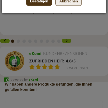
Bestätigen
Abbrechen
etwas möchte ich los werden. Die Bestellung wird jedes Mal
binnen 3 Tagen geliefert. Es flashed mich immer wieder auf's
Neue! Tolle Firma, tolles Team, tolle Transparenz!
eKomi
KUNDENREZENSIONEN
ZUFRIEDENHEIT:
4.8
/
5
BEWERTUNGEN
powered by
eKomi
Wir haben andere Produkte gefunden, die Ihnen
gefallen könnten!