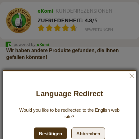
eKomi
KUNDENREZENSIONEN
ZUFRIEDENHEIT:
4.8
/
5
BEWERTUNGEN
powered by
eKomi
Wir haben andere Produkte gefunden, die Ihnen
gefallen könnten!
Language Redirect
Would you like to be redirected to the
English
web
site?
Premium Bio-Kokos-Würzöl Chili 190 ml
Bestätigen
Abbrechen