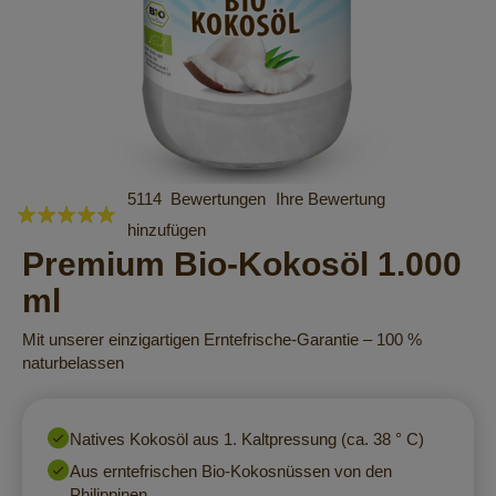
Zum
5114
Bewertungen
Ihre Bewertung
Bewertung:
Anfang
hinzufügen
99
100
% of
der
Premium Bio-Kokosöl 1.000
Bildergalerie
springen
ml
Mit unserer einzigartigen Erntefrische-Garantie – 100 %
naturbelassen
Natives Kokosöl aus 1. Kaltpressung (ca. 38 ° C)
Aus erntefrischen Bio-Kokosnüssen von den
Philippinen