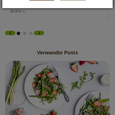
4,99 €
Inkl. 7% Steuern
,
exkl.
Versandkosten
26,26 €
/ 1 l
Verwandte Posts