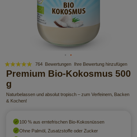
Bewertung:
Zum
764
Bewertungen
Ihre Bewertung hinzufügen
Anfang
99
Premium Bio-Kokosmus 500
100
% of
der
g
Bildergalerie
springen
Naturbelassen und absolut tropisch – zum Verfeinern, Backen
& Kochen!
100 % aus erntefrischen Bio-Kokosnüssen
Ohne Palmöl, Zusatzstoffe oder Zucker