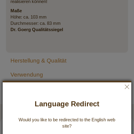
realisieren können!
Maße
Höhe: ca. 103 mm
Durchmesser: ca. 83 mm
Dr. Goerg Qualitätssiegel
Herstellung & Qualität
Verwendung
Bewertungen
Language Redirect
Qualität, die überzeugt
Would you like to be redirected to the
English
web
site?
5 / 5
04.04.2026 um 19:13 Uhr