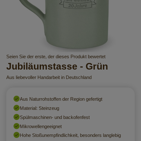
Zum
Seien Sie der erste, der dieses Produkt bewertet
Anfang
Jubiläumstasse - Grün
der
Bildergalerie
Aus liebevoller Handarbeit in Deutschland
springen
Aus Naturrohstoffen der Region gefertigt
Material: Steinzeug
Spülmaschinen- und backofenfest
Mikrowellengeeignet
Hohe Stoßunempfindlichkeit, besonders langlebig