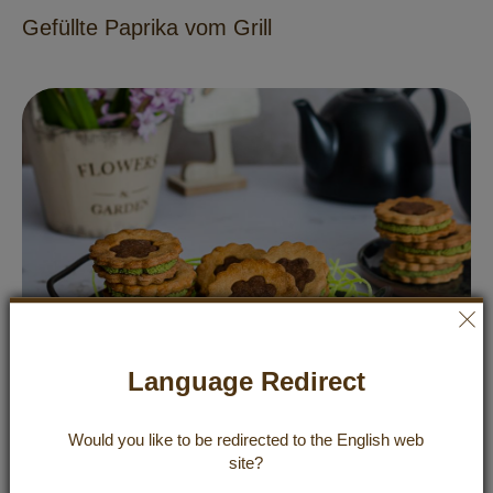
Gefüllte Paprika vom Grill
Language Redirect
REZEPTE
KUCHEN & GEBÄCK
Would you like to be redirected to the
English
web
Osterkekse mit Matcha-Schokoladenfüllung
site?