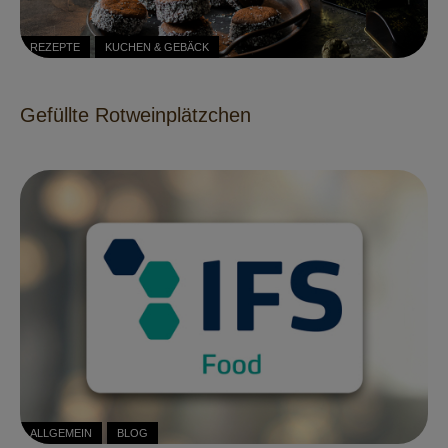
REZEPTE
KUCHEN & GEBÄCK
Gefüllte Rotweinplätzchen
ALLGEMEIN
BLOG