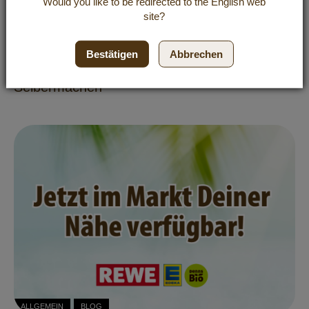
Would you like to be redirected to the
English
web
site?
ALLGEMEIN
BLOG
Bestätigen
Abbrechen
Kosmetik mit Kokosöl: Natürliche Pflege zum
Selbermachen
ALLGEMEIN
BLOG