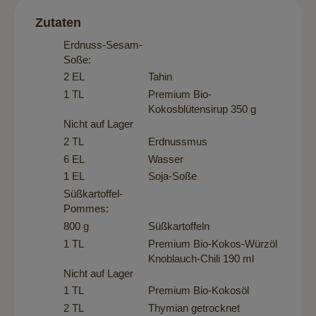
Zutaten
Erdnuss-Sesam-
Soße:
2 EL
Tahin
1 TL
Premium Bio-
Kokosblütensirup 350 g
Nicht auf Lager
2 TL
Erdnussmus
6 EL
Wasser
1 EL
Soja-Soße
Süßkartoffel-
Pommes:
800 g
Süßkartoffeln
1 TL
Premium Bio-Kokos-Würzöl
Knoblauch-Chili 190 ml
Nicht auf Lager
1 TL
Premium Bio-Kokosöl
2 TL
Thymian getrocknet