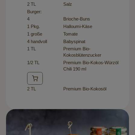
2 TL
Salz
Burger:
4
Brioche-Buns
1 Pkg.
Halloumi-Käse
1 große
Tomate
4 handvoll
Babyspinat
1 TL
Premium Bio-
Kokosblütenzucker
1/2 TL
Premium Bio-Kokos-Würzöl
Chili 190 ml
2 TL
Premium Bio-Kokosöl