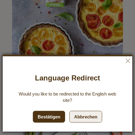
Sommerliche Lowcarb-Quiche mit
Tomaten & Basilikum
Language Redirect
Entdecke unser Rezept für sommerliche Low Carb
Quiche mit Tomaten und Basilikum! Leicht, aromatisch
und ideal für warme Tage. Jetzt ausprobieren und
Would you like to be redirected to the
English
web
genießen!
site?
Rezepte entdecken
Bestätigen
Abbrechen