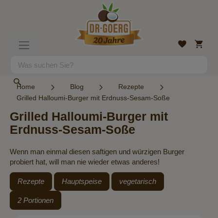
Direkt
zum
Inhalt
Mein
Wunschlist
Navigation
Warenk
umschalten
Suche
Suche
Home
Blog
Rezepte
Grilled Halloumi-Burger mit Erdnuss-Sesam-Soße
Grilled Halloumi-Burger mit
Erdnuss-Sesam-Soße
Wenn man einmal diesen saftigen und würzigen Burger
probiert hat, will man nie wieder etwas anderes!
Rezepte
Hauptspeise
vegetarisch
2 Portionen