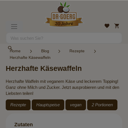
Direkt
zum
Inhalt
Mein
Wunschlist
Navigation
Warenk
umschalten
Suche
Suche
Home
Blog
Rezepte
Herzhafte Käsewaffeln
Herzhafte Käsewaffeln
Herzhafte Waffeln mit veganem Käse und leckerem Topping!
Ganz ohne Milch und Zucker. Jetzt ausprobieren und mit den
Liebsten teilen!
Rezepte
Hauptspeise
vegan
2 Portionen
Zutaten