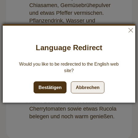
Chiasamen,
Gemüsebrühepulver
und etwas Pfeffer vermischen.
Pflanzendrink, Wasser und
Apfelessig hinzugeben und zu einem
Teig verrühren.
Eine Handvoll frische Petersilie fein
Language Redirect
hacken und mit dem Streukäse unter
den Teig mischen.
Would you like to be redirected to the
English
web
Waffeleisen vorheizen, mit etwas
site?
Kokosöl bestreichen und jeweils
goldbraune Waffeln aus dem Teig
Bestätigen
Abbrechen
backen.
Nach Belieben mit Avocado,
Cherrytomaten sowie etwas Rucola
belegen und noch warm genießen.