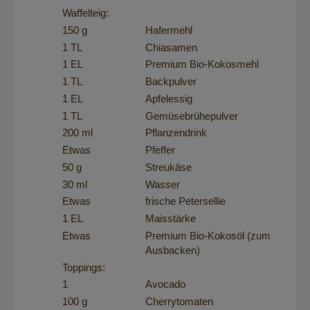
Waffelteig:
150 g
Hafermehl
1 TL
Chiasamen
1 EL
Premium Bio-Kokosmehl
1 TL
Backpulver
1 EL
Apfelessig
1 TL
Gemüsebrühepulver
200 ml
Pflanzendrink
Etwas
Pfeffer
50 g
Streukäse
30 ml
Wasser
Etwas
frische Petersellie
1 EL
Maisstärke
Etwas
Premium Bio-Kokosöl
(zum
Ausbacken)
Toppings:
1
Avocado
100 g
Cherrytomaten