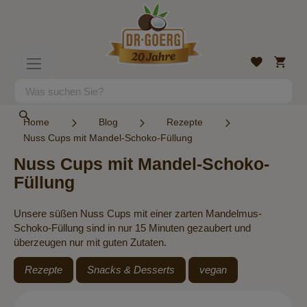
Direkt
zum
Inhalt
Mein
Wunschlist
Navigation
Warenk
umschalten
Suche
Suche
Home
Blog
Rezepte
Nuss Cups mit Mandel-Schoko-Füllung
Nuss Cups mit Mandel-Schoko-
Füllung
Unsere süßen Nuss Cups mit einer zarten Mandelmus-
Schoko-Füllung sind in nur 15 Minuten gezaubert und
überzeugen nur mit guten Zutaten.
Rezepte
Snacks & Desserts
vegan