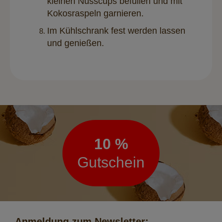
kleinen Nusscups befüllen und mit
Kokosraspeln garnieren.
Im Kühlschrank fest werden lassen
und genießen.
Newsletter
10 %
Gutschein
Anmeldung zum Newsletter: