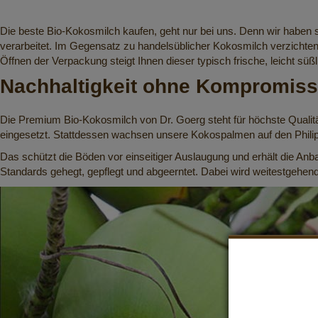
Die beste Bio-Kokosmilch kaufen, geht nur bei uns. Denn wir haben
verarbeitet. Im Gegensatz zu handelsüblicher Kokosmilch verzichte
Öffnen der Verpackung steigt Ihnen dieser typisch frische, leicht süßl
Nachhaltigkeit ohne Kompromiss
Die Premium Bio-Kokosmilch von Dr. Goerg steht für höchste Qualitä
eingesetzt. Stattdessen wachsen unsere
Kokospalmen
auf den Phil
Das schützt die Böden vor einseitiger Auslaugung und erhält die Anb
Standards gehegt, gepflegt und abgeerntet. Dabei wird weitestgehend