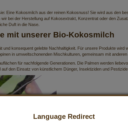
 sie: Eine Kokosmilch aus der reinen Kokosnuss! Sie wird aus den b
n wir bei der Herstellung auf Kokosextrakt, Konzentrat oder den Z
iche Duft in die Nase.
e mit unserer Bio-Kokosmilch
t und konsequent gelebte Nachhaltigkeit. Für unsere Produkte wird 
ippinen in umweltschonenden Mischkulturen, gemeinsam mit anderen
auflächen für nachfolgende Generationen. Die Palmen werden liebevoll
 auf den Einsatz von künstlichem Dünger, Insektiziden und Pestiziden
Language Redirect