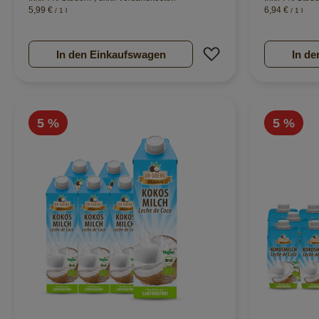
5,99 €
6,94 €
/ 1 l
/ 1 l
Zur Wunschliste hi
In den Einkaufswagen
In de
5 %
5 %