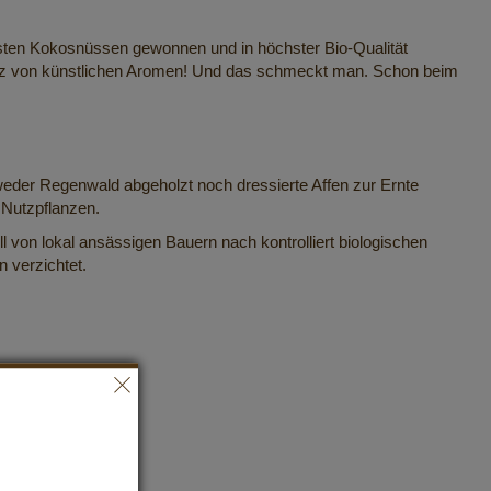
esten Kokosnüssen gewonnen und in höchster Bio-Qualität
usatz von künstlichen Aromen! Und das schmeckt man. Schon beim
weder Regenwald abgeholzt noch dressierte Affen zur Ernte
 Nutzpflanzen.
 von lokal ansässigen Bauern nach kontrolliert biologischen
 verzichtet.