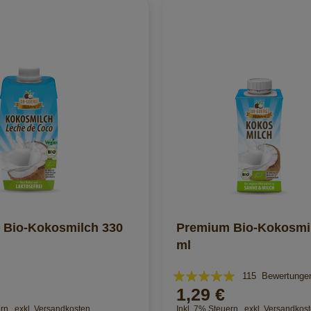
 Bio-Kokosmilch 330
Premium Bio-Kokosmi
ml
Bewertung:
115
Bewertunge
1,29 €
97%
ern
,
exkl.
Versandkosten
Inkl. 7% Steuern
,
exkl.
Versandkos