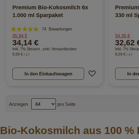
Premium Bio-Kokosmilch 6x
Premium
1.000 ml Sparpaket
330 ml S
Bewertung:
74
Bewertungen
35,94 €
34,35 €
98%
34,14 €
32,62 
Inkl. 7% Steuern
,
exkl.
Versandkosten
Inkl. 7% Steu
5,69 €
6,59 €
/ 1 l
/ 1 l
Zur Wunschliste hi
In den Einkaufswagen
In de
Anzeigen
pro Seite
Bio-Kokosmilch aus 100 %