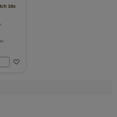
lch 16x
n
ten
Zur Wunschliste hinzufügen