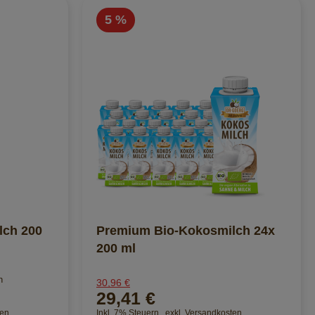
5 %
lch 200
Premium Bio-Kokosmilch 24x
200 ml
n
30,96 €
29,41 €
ten
Inkl. 7% Steuern
,
exkl.
Versandkosten