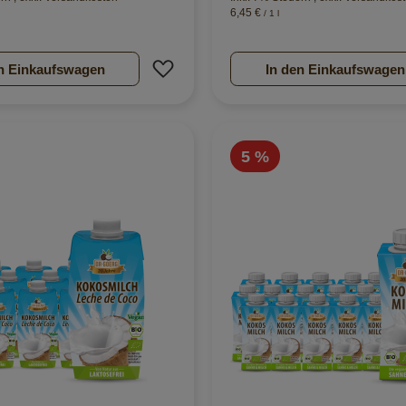
6,45 €
/ 1 l
nzufügen
Zur Wunschliste hinzufügen
n Einkaufswagen
In den Einkaufswagen
5 %