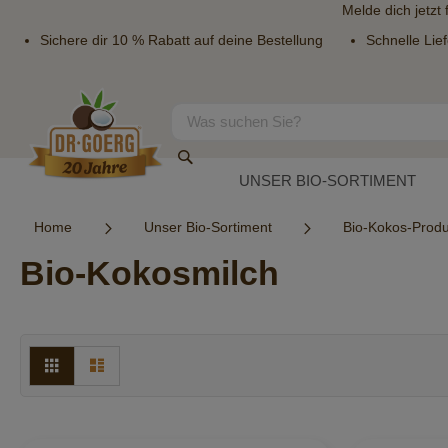
Melde dich jetzt
Sichere dir 10 % Rabatt auf deine Bestellung
Schnelle Lie
Direkt
zum
Inhalt
Suche
Suche
UNSER BIO-SORTIMENT
Home
Unser Bio-Sortiment
Bio-Kokos-Prod
Bio-Kokosmilch
Ansicht
Raster
Liste
als