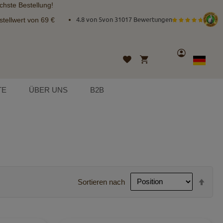
chste Bestellung!
tellwert von 69 €
4.8 von 5
von
31017 Bewertungen
Konto
Mein Warenkorb
Wunschliste
Sprache
German
TE
ÜBER UNS
B2B
In
Sortieren nach
abst
Reih