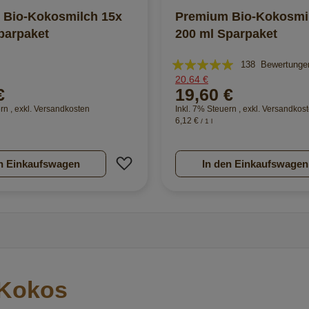
 Bio-Kokosmilch 15x
Premium Bio-Kokosmi
parpaket
200 ml Sparpaket
Bewertung:
138
Bewertunge
20,64 €
99%
€
19,60 €
ern
,
exkl.
Versandkosten
Inkl. 7% Steuern
,
exkl.
Versandkos
6,12 €
/ 1 l
nzufügen
Zur Wunschliste hinzufügen
n Einkaufswagen
In den Einkaufswagen
 Kokos