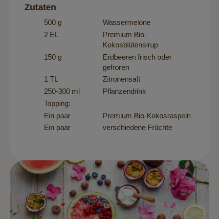
Zutaten
500 g
Wassermelone
2 EL
Premium Bio-
Kokosblütensirup
150 g
Erdbeeren frisch oder
gefroren
1 TL
Zitronensaft
250-300 ml
Pflanzendrink
Topping:
Ein paar
Premium Bio-Kokosraspeln
Ein paar
verschiedene Früchte