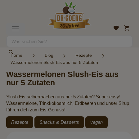
Direkt
zum
Inhalt
Mein
Wunschlist
Navigation
Warenk
umschalten
Suche
Suche
Home
Blog
Rezepte
Wassermelonen Slush-Eis aus nur 5 Zutaten
Wassermelonen Slush-Eis aus
nur 5 Zutaten
Slush Eis selbermachen aus nur 5 Zutaten? Super easy!
Wassermelone, Trinkkokosmilch, Erdbeeren und unser Sirup
führen dich zum Eis-Genuss!
Rezepte
Snacks & Desserts
vegan