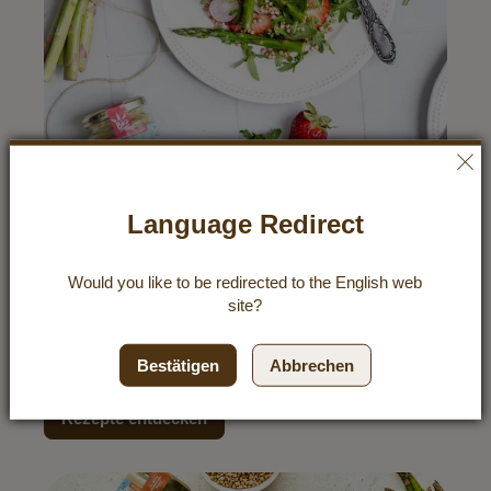
Language Redirect
Buchweizensalat mit Spargel und
Erdbeeren
Would you like to be redirected to the
English
web
Es ist SPARGELSAISON! Und gleich dazu gibt es auch
site?
wieder süße Erdbeeren zu kaufen. Und was liegt da
näher als beides in nur einem Gericht zu vereinen? Süß
trifft herzhaft und sauer – das ergibt eine wahre
Bestätigen
Abbrechen
Genussexplosion!
Rezepte entdecken