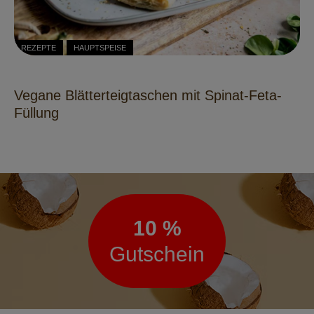
REZEPTE
HAUPTSPEISE
Vegane Blätterteigtaschen mit Spinat-Feta-
Füllung
Newsletter
10 %
Gutschein