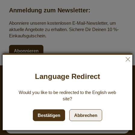
Anmeldung zum Newsletter:
Abonniere unseren kostenlosen E-Mail-Newsletter, um
aktuelle Angebote zu erhalten. Sichere Dir Deinen 10 %-
Einkaufsgutschein.
Abonnieren
Language Redirect
Kundenzufriedenheit
Would you like to be redirected to the
English
web
site?
eKomi
KUNDENREZENSIONEN
ZUFRIEDENHEIT:
4.8
/
5
Bestätigen
Abbrechen
BEWERTUNGEN