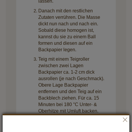
lassen.
Danach mit den restlichen
Zutaten verrühren. Die Masse
dickt nun nach und nach ein.
Sobald diese homogen ist,
kannst du sie zu einem Ball
formen und diesen auf ein
Backpapier legen.
Teig mit einem Teigroller
zwischen zwei Lagen
Backpapier ca. 1-2 cm dick
ausrollen (je nach Geschmack).
Obere Lage Backpapier
entfernen und den Teig auf ein
Backblech ziehen. Für ca. 15
Minuten bei 180 °C Unter- &
Oberhitze mit Umluft backen.
Aus dem Ofen nehmen und
etwas abkühlen lassen. Dann in