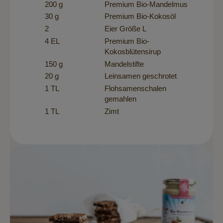
200 g
Premium Bio-Mandelmus
30 g
Premium Bio-Kokosöl
2
Eier Größe L
4 EL
Premium Bio-
Kokosblütensirup
150 g
Mandelstifte
20 g
Leinsamen geschrotet
1 TL
Flohsamenschalen
gemahlen
1 TL
Zimt