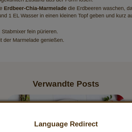
ie
Erdbeer-Chia-Marmelade
die Erdbeeren waschen, das
 1 EL Wasser in einen kleinen Topf geben und kurz au
Stabmixer fein pürieren.
t der Marmelade genießen.
Verwandte Posts
Language Redirect