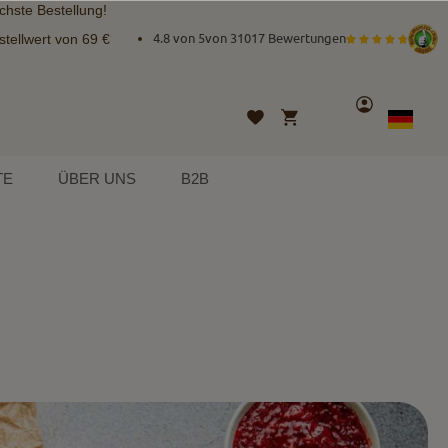
chste Bestellung!
tellwert von 69 €
4.8 von 5
von
31017 Bewertungen
Konto
Mein Warenkorb
Wunschliste
Sprache
German
TE
ÜBER UNS
B2B
!