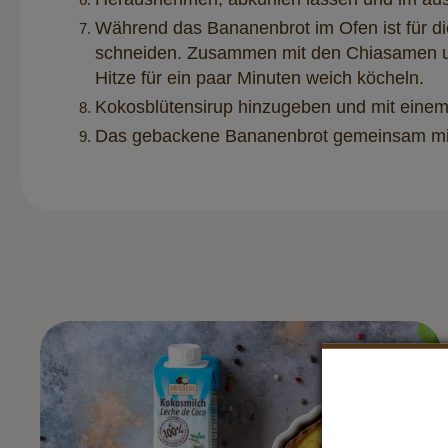
Während das Bananenbrot im Ofen ist für d
schneiden. Zusammen mit den Chiasamen und
Hitze für ein paar Minuten weich köcheln.
Kokosblütensirup hinzugeben und mit einem 
Das gebackene Bananenbrot gemeinsam mi