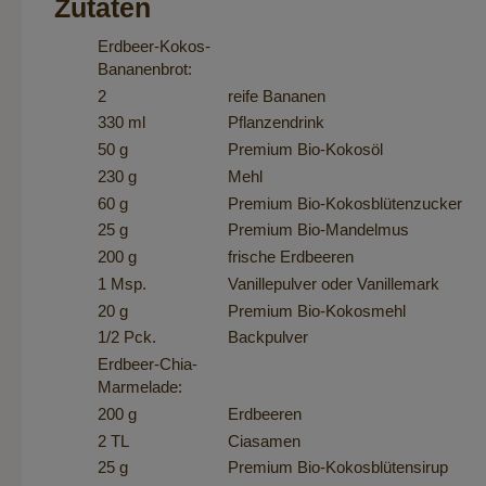
Zutaten
Erdbeer-Kokos-
Bananenbrot:
2
reife Bananen
330 ml
Pflanzendrink
50 g
Premium Bio-Kokosöl
230 g
Mehl
60 g
Premium Bio-Kokosblütenzucker
25 g
Premium Bio-Mandelmus
200 g
frische Erdbeeren
1 Msp.
Vanillepulver oder Vanillemark
20 g
Premium Bio-Kokosmehl
1/2 Pck.
Backpulver
Erdbeer-Chia-
Marmelade:
200 g
Erdbeeren
2 TL
Ciasamen
25 g
Premium Bio-Kokosblütensirup