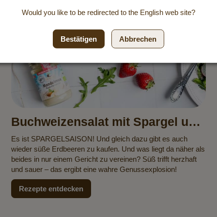
Would you like to be redirected to the
English
web site?
Bestätigen
Abbrechen
Buchweizensalat mit Spargel und
Erdbeeren
Es ist SPARGELSAISON! Und gleich dazu gibt es auch
wieder süße Erdbeeren zu kaufen. Und was liegt da näher als
beides in nur einem Gericht zu vereinen? Süß trifft herzhaft
und sauer – das ergibt eine wahre Genussexplosion!
Rezepte entdecken