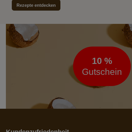
Rezepte entdecken
Newsletter
10 %
Gutschein
Kundenzufriedenheit