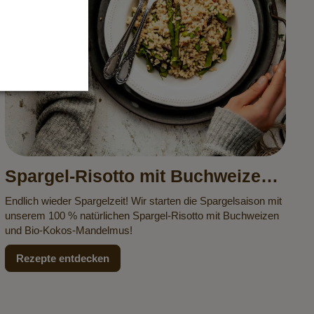
Spargel-Risotto mit Buchweizen
und Kokos-Mandelmus
Endlich wieder Spargelzeit! Wir starten die Spargelsaison mit
unserem 100 % natürlichen Spargel-Risotto mit Buchweizen
und Bio-Kokos-Mandelmus!
Rezepte entdecken