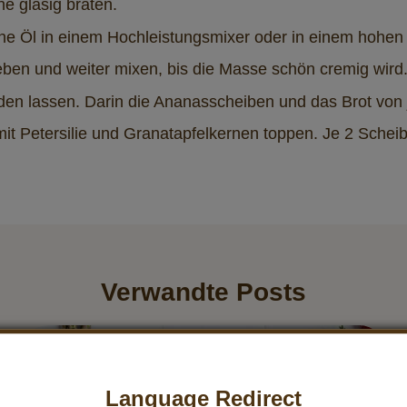
ne glasig braten.
che Öl in einem Hochleistungsmixer oder in einem hohen
en und weiter mixen, bis die Masse schön cremig wird.
en lassen. Darin die Ananasscheiben und das Brot von 
 mit Petersilie und Granatapfelkernen toppen. Je 2 Sch
Verwandte Posts
Language Redirect