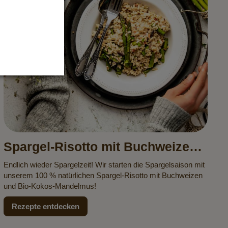
Spargel-Risotto mit Buchweizen
und Kokos-Mandelmus
Endlich wieder Spargelzeit! Wir starten die Spargelsaison mit
unserem 100 % natürlichen Spargel-Risotto mit Buchweizen
und Bio-Kokos-Mandelmus!
Rezepte entdecken