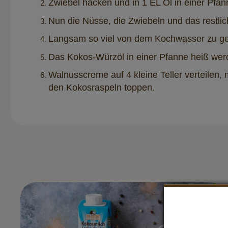
Zwiebel hacken und in 1 EL Öl in einer Pfan
Nun die Nüsse, die Zwiebeln und das restli
Langsam so viel von dem Kochwasser zu geb
Das Kokos-Würzöl in einer Pfanne heiß werd
Walnusscreme auf 4 kleine Teller verteilen,
den Kokosraspeln toppen.