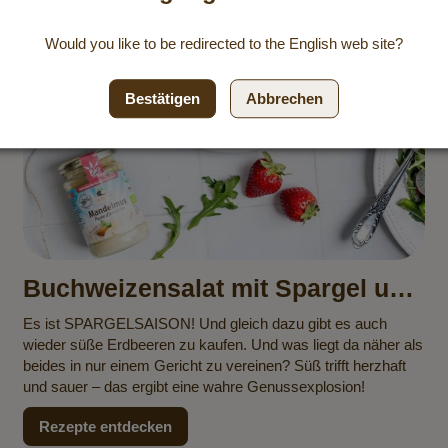
Would you like to be redirected to the
English
web site?
Bestätigen
Abbrechen
Buchweizensalat mit Spargel und
Erdbeeren
Es ist SPARGELSAISON! Und gleich dazu gibt es auch
wieder süße Erdbeeren zu kaufen. Und was liegt da näher als
beides in nur einem Gericht zu vereinen? Süß trifft herzhaft
und sauer – das ergibt eine wahre Genussexplosion!
Rezepte entdecken