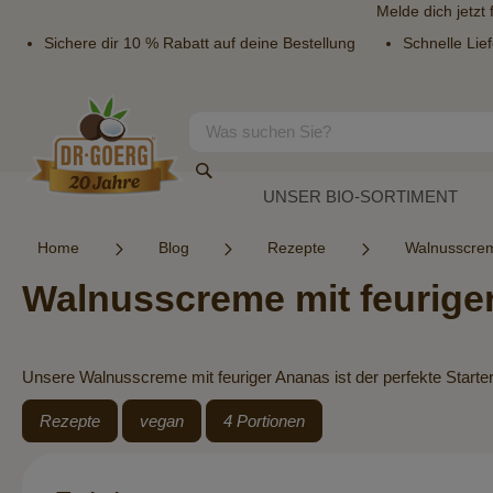
Melde dich jetzt
Sichere dir 10 % Rabatt auf deine Bestellung
Schnelle Lie
Direkt
zum
Inhalt
Suche
Suche
UNSER BIO-SORTIMENT
Home
Blog
Rezepte
Walnusscrem
Walnusscreme mit feurige
Unsere Walnusscreme mit feuriger Ananas ist der perfekte Starter 
Rezepte
vegan
4 Portionen