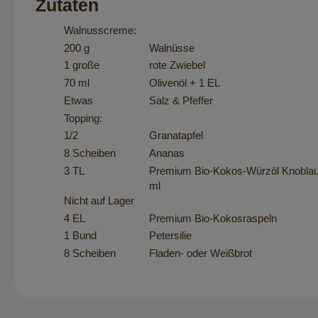
Zutaten
Walnusscreme:
200 g
Walnüsse
1 große
rote Zwiebel
70 ml
Olivenöl + 1 EL
Etwas
Salz & Pfeffer
Topping:
1/2
Granatapfel
8 Scheiben
Ananas
3 TL
Premium Bio-Kokos-Würzöl Knoblauc
ml
Nicht auf Lager
4 EL
Premium Bio-Kokosraspeln
1 Bund
Petersilie
8 Scheiben
Fladen- oder Weißbrot