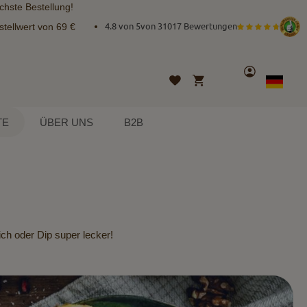
chste Bestellung!
tellwert von 69 €
4.8 von 5
von
31017 Bewertungen
Konto
Mein Warenkorb
Wunschliste
Sprache
German
TE
ÜBER UNS
B2B
ich oder Dip super lecker!