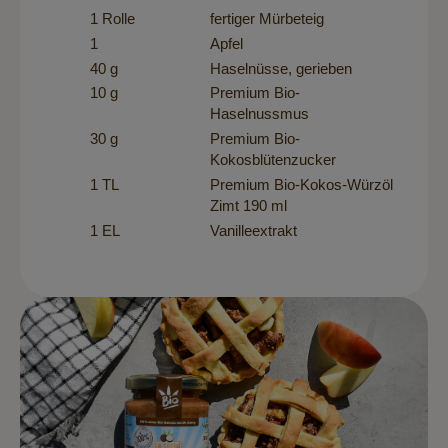
1 Rolle
fertiger Mürbeteig
1
Apfel
40 g
Haselnüsse, gerieben
10 g
Premium Bio-
Haselnussmus
30 g
Premium Bio-
Kokosblütenzucker
1 TL
Premium Bio-Kokos-Würzöl
Zimt 190 ml
1 EL
Vanilleextrakt