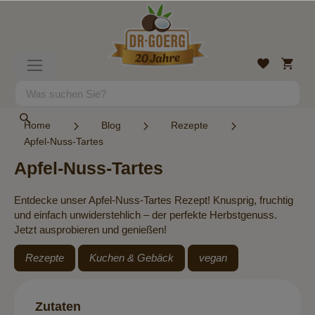
Direkt
zum
Inhalt
Mein
Wunschlist
Navigation
Warenk
umschalten
Suche
Suche
Home
Blog
Rezepte
Apfel-Nuss-Tartes
Apfel-Nuss-Tartes
Entdecke unser Apfel-Nuss-Tartes Rezept! Knusprig, fruchtig
und einfach unwiderstehlich – der perfekte Herbstgenuss.
Jetzt ausprobieren und genießen!
Rezepte
Kuchen & Gebäck
vegan
Zutaten