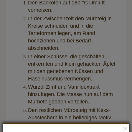
Den Backofen auf 180 °C Umluft
vorheizen.
In der Zwischenzeit den Mürbteig in
Kreise schneiden und in die
Tarteformen legen, am Rand
hochziehen und bei Bedarf
abschneiden.
In einer Schüssel die geschälten,
entkernten und klein gehackten Äpfel
mit den geriebenen Nüssen und
Haselnussmus vermengen.
Würzöl Zimt und Vanilleextrakt
hinzufügen. Die Masse nun auf dem
Mürbeteigboden verteilen.
Den restlichen Mürbeteig mit Keks-
Ausstechern in ein beliebiges Motiv
(z. B. Blatt, Herz, Kreis) ausstechen