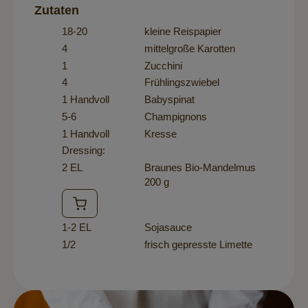
Zutaten
18-20
kleine Reispapier
4
mittelgroße Karotten
1
Zucchini
4
Frühlingszwiebel
1 Handvoll
Babyspinat
5-6
Champignons
1 Handvoll
Kresse
Dressing:
2 EL
Braunes Bio-Mandelmus
200 g
1-2 EL
Sojasauce
1/2
frisch gepresste Limette