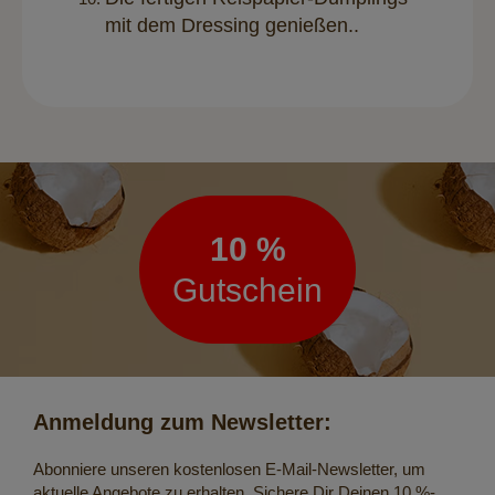
mit dem Dressing genießen.
.
Newsletter
10 %
Gutschein
Anmeldung zum Newsletter:
Abonniere unseren kostenlosen E-Mail-Newsletter, um
aktuelle Angebote zu erhalten. Sichere Dir Deinen 10 %-