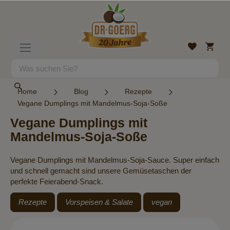
Direkt
zum
Inhalt
Mein
Wunschlist
Navigation
Warenk
umschalten
Suche
Suche
Home
Blog
Rezepte
Vegane Dumplings mit Mandelmus-Soja-Soße
Vegane Dumplings mit
Mandelmus-Soja-Soße
Vegane Dumplings mit Mandelmus-Soja-Sauce. Super einfach
und schnell gemacht sind unsere Gemüsetaschen der
perfekte Feierabend-Snack.
Rezepte
Vorspeisen & Salate
vegan