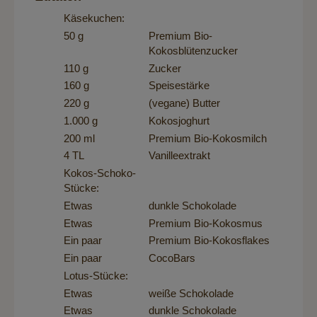
Käsekuchen:
50 g
Premium Bio-
Kokosblütenzucker
110 g
Zucker
160 g
Speisestärke
220 g
(vegane) Butter
1.000 g
Kokosjoghurt
200 ml
Premium Bio-Kokosmilch
4 TL
Vanilleextrakt
Kokos-Schoko-
Stücke:
Etwas
dunkle Schokolade
Etwas
Premium Bio-Kokosmus
Ein paar
Premium Bio-Kokosflakes
Ein paar
CocoBars
Lotus-Stücke:
Etwas
weiße Schokolade
Etwas
dunkle Schokolade