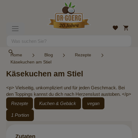
Direkt
zum
Inhalt
Mein
Wunschlist
Navigation
Warenk
umschalten
Suche
Suche
Home
Blog
Rezepte
Käsekuchen am Stiel
Käsekuchen am Stiel
<p> Vielseitig, unkompliziert und für jeden Geschmack. Bei
den Toppings kannst du dich nach Herzenslust austoben. </p>
Rezepte
Kuchen & Gebäck
vegan
1 Portion
Zutaten