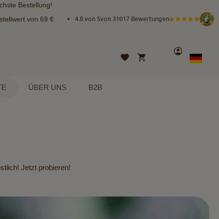
chste Bestellung!
tellwert von 69 €
4.8 von 5
von
31017 Bewertungen
Konto
Mein Warenkorb
Wunschliste
Sprache
German
TE
ÜBER UNS
B2B
lich! Jetzt probieren!