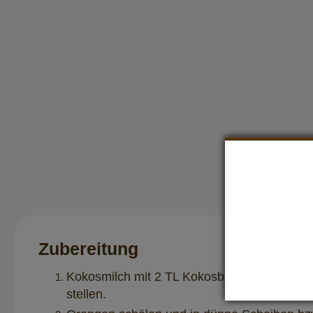
Zubereitung
Kokosmilch mit 2 TL Kokosblütenzucker und 
stellen.