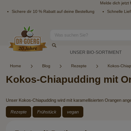
Melde dich jetzt
Sichere dir 10 % Rabatt auf deine Bestellung
Schnelle Lie
Direkt
zum
Inhalt
Suche
Suche
UNSER BIO-SORTIMENT
Home
Blog
Rezepte
Kokos-Chiap
Kokos-Chiapudding mit O
Unser Kokos-Chiapudding wird mit karamellisierten Orangen angeric
Rezepte
Frühstück
vegan