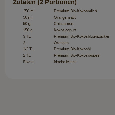
Zutaten (2 Portionen)
250 ml
Premium Bio-Kokosmilch
50 ml
Orangensatft
50 g
Chiasamen
150 g
Kokosjoghurt
3 TL
Premium Bio-Kokosblütenzucker
2
Orangen
1/2 TL
Premium Bio-Kokosöl
2 TL
Premium Bio-Kokosraspeln
Etwas
frische Minze