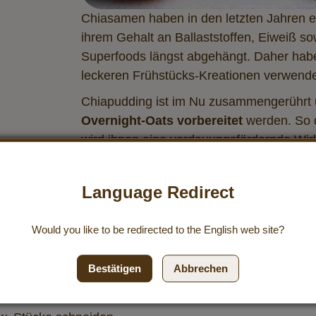
Chiasamen haben in den letzten Jahren ein
ihrem Gehalt an Ballaststoffen, Eiweiß 
Superfoods längst abgehängt. Daher haben
leckeren Frühstücks-Kreationen verwend
Chiapudding ist im Nu zusammengerührt
Overnight-Oats vorbereitet
werden. So 
wird ihnen eine verdauungsfördernde Wi
© Foto und Rezept by Lara Novak / Insta
Language Redirect
Would you like to be redirected to the
English
web site?
Bestätigen
Abbrechen
den Chiasamen gut verrühren und auf 2 Gläser aufteilen