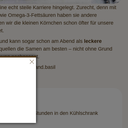
e echt steile Karriere hingelegt. Zurecht, denn mit
sowie Omega-3-Fettsäuren haben sie andere
 wir die kleinen Körnchen schon öfter für unsere
et.
 und kann sogar schon am Abend als
leckere
quellen die Samen am besten – nicht ohne Grund
rkung nachgesagt.
gram: @berries.and.basil
. Für ca. 1 - 2 Stunden in den Kühlschrank