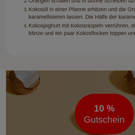
Orangen schälen und in dünne Scheiben bz
Kokosöl in einer Pfanne erhitzen und die O
karamellisieren lassen. Die Hälfe der karam
Kokosjoghurt mit Kokosraspeln verrühren, eb
Minze und ein paar Kokosflocken toppen u
Newsletter
10 %
Gutschein