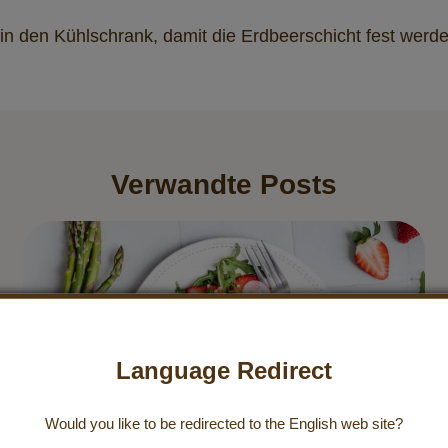
 in den Kühlschrank, damit die Erdbeerschicht fest werd
Verwandte Posts
Language Redirect
Would you like to be redirected to the
English
web site?