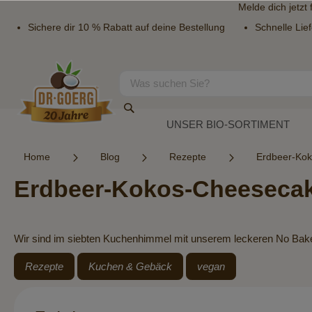
Melde dich jetzt
Sichere dir 10 % Rabatt auf deine Bestellung
Schnelle Lie
Direkt
zum
Inhalt
Suche
Suche
UNSER BIO-SORTIMENT
Home
Blog
Rezepte
Erdbeer-Ko
Erdbeer-Kokos-Cheeseca
Wir sind im siebten Kuchenhimmel mit unserem leckeren No B
Rezepte
Kuchen & Gebäck
vegan