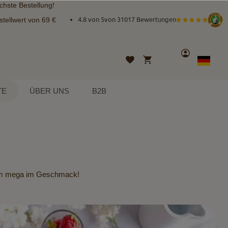
chste Bestellung!
tellwert von 69 €
4.8 von 5
von
31017 Bewertungen
Konto
Mein Warenkorb
Wunschliste
Sprache
German
TE
ÜBER UNS
B2B
dem mega im Geschmack!