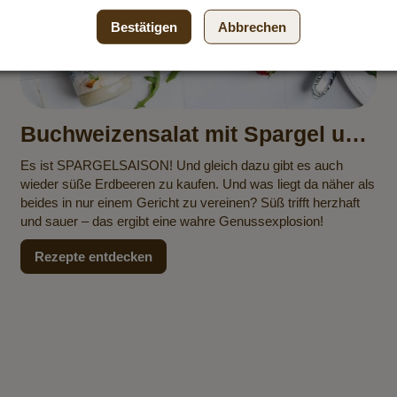
Bestätigen
Abbrechen
Buchweizensalat mit Spargel und
Erdbeeren
Es ist SPARGELSAISON! Und gleich dazu gibt es auch
wieder süße Erdbeeren zu kaufen. Und was liegt da näher als
beides in nur einem Gericht zu vereinen? Süß trifft herzhaft
und sauer – das ergibt eine wahre Genussexplosion!
Rezepte entdecken