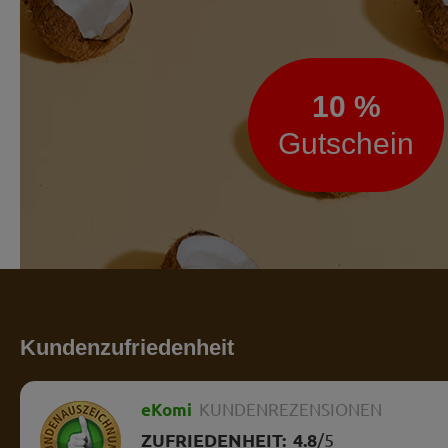
10 %
Gutschein
Kundenzufriedenheit
eKomi
KUNDENREZENSIONEN
ZUFRIEDENHEIT:
4.8
/
5