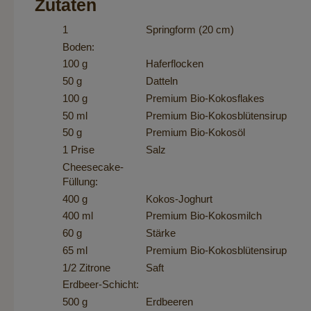
Zutaten
1
Springform (20 cm)
Boden:
100 g
Haferflocken
50 g
Datteln
100 g
Premium Bio-Kokosflakes
50 ml
Premium Bio-Kokosblütensirup
50 g
Premium Bio-Kokosöl
1 Prise
Salz
Cheesecake-
Füllung:
400 g
Kokos-Joghurt
400 ml
Premium Bio-Kokosmilch
60 g
Stärke
65 ml
Premium Bio-Kokosblütensirup
1/2 Zitrone
Saft
Erdbeer-Schicht:
500 g
Erdbeeren