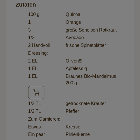
Zutaten
100 g
Quinoa
1
Orange
3
große Scheiben Rotkraut
1/2
Avocado
2 Handvoll
frische Spinatblätter
Dressing:
2 EL
Olivenöl
1 EL
Apfelessig
1 EL
Braunes Bio-Mandelmus
200 g
1/2 TL
getrocknete Kräuter
1/2 TL
Pfeffer
Zum Garnieren:
Etwas
Kresse
Ein paar
Pinienkerne