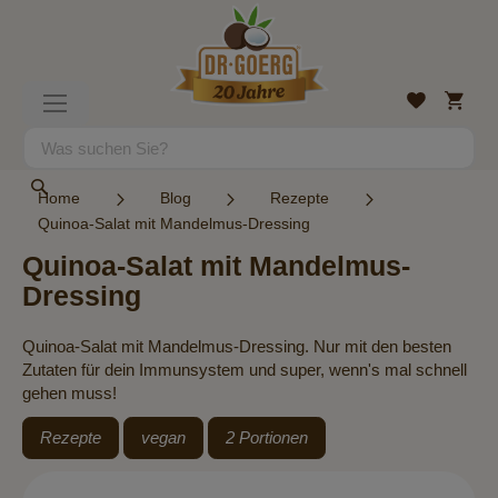
Direkt
zum
Inhalt
Mein
Wunschlist
Navigation
Warenk
umschalten
Suche
Suche
Home
Blog
Rezepte
Quinoa-Salat mit Mandelmus-Dressing
Quinoa-Salat mit Mandelmus-
Dressing
Quinoa-Salat mit Mandelmus-Dressing. Nur mit den besten
Zutaten für dein Immunsystem und super, wenn's mal schnell
gehen muss!
Rezepte
vegan
2 Portionen