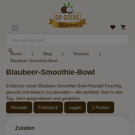
Direkt
zum
Inhalt
Mein
Wunschlist
Navigation
Warenk
umschalten
Suche
Suche
Home
Blog
Rezepte
Blaubeer-Smoothie-Bowl
Blaubeer-Smoothie-Bowl
Entdecke unser Blaubeer-Smoothie-Bowl Rezept! Fruchtig,
gesund und einfach zuzubereiten – der perfekte Start in den
Tag. Jetzt ausprobieren und genießen.
Rezepte
Frühstück
vegan
1 Portion
Zutaten