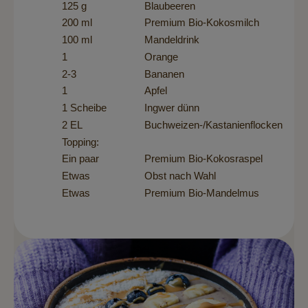
125 g
Blaubeeren
200 ml
Premium Bio-Kokosmilch
100 ml
Mandeldrink
1
Orange
2-3
Bananen
1
Apfel
1 Scheibe
Ingwer dünn
2 EL
Buchweizen-/Kastanienflocken
Topping:
Ein paar
Premium Bio-Kokosraspel
Etwas
Obst nach Wahl
Etwas
Premium Bio-Mandelmus