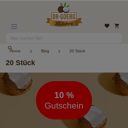
Direkt
zum
Inhalt
Mein
Wunschlist
Navigation
Warenk
umschalten
Suche
Suche
Home
Blog
20 Stück
20 Stück
Newsletter
10 %
Gutschein