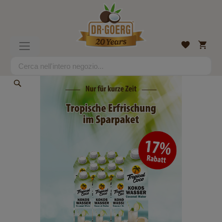
Salta
al
contenuto
Carrell
Lista
Toggle
desideri
Nav
Search
Search