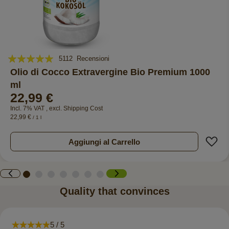
Valutazione:
5112
Recensioni
99%
Olio di Cocco Extravergine Bio Premium 1000
ml
22,99 €
Incl. 7% VAT
,
excl.
Shipping Cost
22,99 €
/ 1 l
A
Aggiungi al Carrello
Quality that convinces
5 / 5