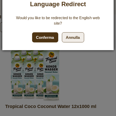
Language Redirect
Per saperne di più
I nostri pacchetti risparmio
Would you like to be redirected to the
English
web
site?
Scopri i pacchetti risparmio
Conferma
Annulla
25 %
Tropical Coco Coconut Water 12x1000 ml