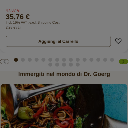
47,87 €
35,76 €
Incl. 19% VAT
,
excl.
Shipping Cost
2,98 €
/ 1 l
A
Aggiungi al Carrello
Immergiti nel mondo di Dr. Goerg