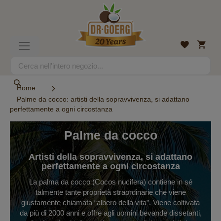
Salta
al
contenuto
Carrell
Lista
Toggle
desideri
Nav
Search
Search
Home
Palme da cocco: artisti della sopravvivenza, si adattano
perfettamente a ogni circostanza
Palme da cocco
Artisti della sopravvivenza, si adattano
perfettamente a ogni circostanza
La palma da cocco (Cocos nucifera) contiene in sé
talmente tante proprietà straordinarie che viene
giustamente chiamata “albero della vita”. Viene coltivata
da più di 2000 anni e offre agli uomini bevande dissetanti,