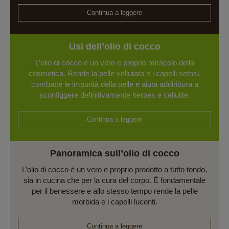
Continua a leggere
Usi dell’olio di cocco
L’olio di cocco è un vero e proprio miracolo della
cosmetica. Rende la pelle vellutata e i capelli setosi,
combatte le impurità della pelle e aiuta addirittura a
sconfiggere definitivamente herpes e cellulite.
Continua a leggere
Panoramica sull’olio di cocco
L’olio di cocco è un vero e proprio prodotto a tutto tondo,
sia in cucina che per la cura del corpo. È fondamentale
per il benessere e allo stesso tempo rende la pelle
morbida e i capelli lucenti.
Continua a leggere