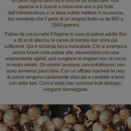
un peso significativo ed è difficile da bilanciare. Non
appena si è riusciti a rimuovere uno o più frutti
dall’infiorescenza, ci si deve subito mettere in sicurezza,
dal momento che il peso di un singolo frutto va da 900 a
2500 grammi.
Palme da cocco nelle Filippine In caso di palme adulte fino
a 30 m di altezza, le canne di bambù non sono più
sufficienti. Qui è richiesta forza muscolare. Chi si arrampica
senza timore sulle palme alte, muovendosi con una
sorprendente agilità, può scegliere le migliori noci di cocco
in modo mirato. Gli uomini lavorano concentratissimi, non
sono ammessi passi falsi. Con un affilato machete le noci
di cocco vengono cautamente staccate e condotte a terra
con delle funi. Così si evita che i preziosi frutti biologici
vengano danneggiati.