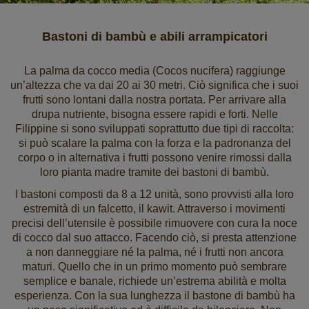
Bastoni di bambù e abili arrampicatori
La palma da cocco media (Cocos nucifera) raggiunge
un’altezza che va dai 20 ai 30 metri. Ciò significa che i suoi
frutti sono lontani dalla nostra portata. Per arrivare alla
drupa nutriente, bisogna essere rapidi e forti. Nelle
Filippine si sono sviluppati soprattutto due tipi di raccolta:
si può scalare la palma con la forza e la padronanza del
corpo o in alternativa i frutti possono venire rimossi dalla
loro pianta madre tramite dei bastoni di bambù.
I bastoni composti da 8 a 12 unità, sono provvisti alla loro
estremità di un falcetto, il kawit. Attraverso i movimenti
precisi dell’utensile è possibile rimuovere con cura la noce
di cocco dal suo attacco. Facendo ciò, si presta attenzione
a non danneggiare né la palma, né i frutti non ancora
maturi. Quello che in un primo momento può sembrare
semplice e banale, richiede un’estrema abilità e molta
esperienza. Con la sua lunghezza il bastone di bambù ha