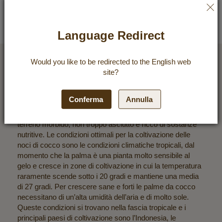
lavorazione delle noci di cocco veloce, a massimo 72 ore
dalla raccolta, è la garanzia di freschezza di Dr. Goerg.
Language Redirect
La coltivazione delle noci di cocco
Would you like to be redirected to the
English
web
site?
La palma da cocco cresce particolarmente bene in un
suolo sabbioso e argilloso, nelle zone costiere e in
Conferma
Annulla
prossimità delle rive dei fiumi. Per condizioni di
coltivazione ottimali e frutti grandi e belli è necessario un
terreno morbido, non troppo asciutto e ricco di sostanze
nutritive. Le condizioni ottimali per la coltivazione delle
noci di cocco sono le condizioni climatiche tropicali, dal
momento che la palma è una pianta molto sensibile al
gelo e cresce in zone di coltivazione in cui la temperatura
raramente scende sotto i 20 gradi e mantiene una media
di 27 gradi. Per crescere sane e forti le palme da cocco
necessitano di un’alta umidità dell’aria e di molto sole.
Queste condizioni si trovano nella fascia tropicale e i
principali paesi di coltivazione sono l’Indonesia, le