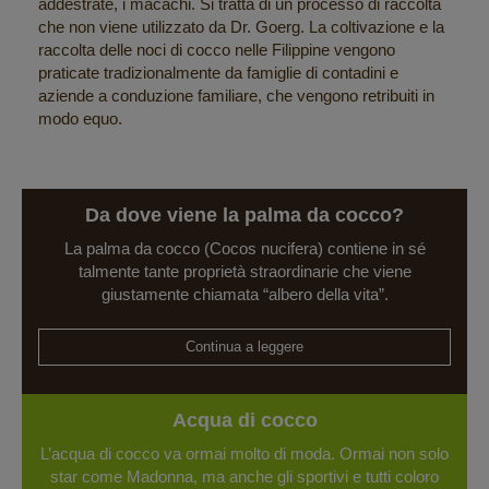
addestrate, i macachi. Si tratta di un processo di raccolta
che non viene utilizzato da Dr. Goerg. La coltivazione e la
raccolta delle noci di cocco nelle Filippine vengono
praticate tradizionalmente da famiglie di contadini e
aziende a conduzione familiare, che vengono retribuiti in
modo equo.
Da dove viene la palma da cocco?
La palma da cocco (Cocos nucifera) contiene in sé
talmente tante proprietà straordinarie che viene
giustamente chiamata “albero della vita”.
Continua a leggere
Acqua di cocco
L’acqua di cocco va ormai molto di moda. Ormai non solo
star come Madonna, ma anche gli sportivi e tutti coloro