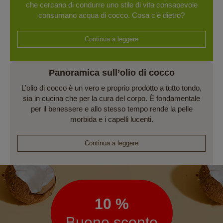
che cercano di condurre uno stile di vita consapevole
consumano acqua di cocco. Cosa c’è dietro?
Continua a leggere
Panoramica sull’olio di cocco
L’olio di cocco è un vero e proprio prodotto a tutto tondo,
sia in cucina che per la cura del corpo. È fondamentale
per il benessere e allo stesso tempo rende la pelle
morbida e i capelli lucenti.
Continua a leggere
Newsletter
10 %
Buono sconto