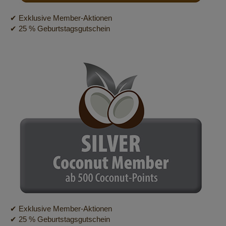
✔ Exklusive Member-Aktionen
✔ 25 % Geburtstagsgutschein
✔ Exklusive Member-Aktionen
✔ 25 % Geburtstagsgutschein