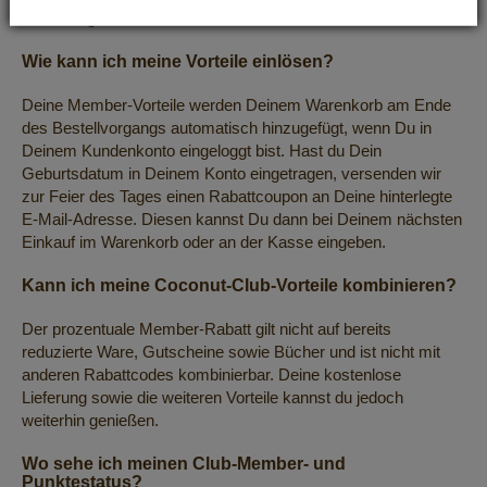
Bestellungen.
Wie kann ich meine Vorteile einlösen?
Deine Member-Vorteile werden Deinem Warenkorb am Ende
des Bestellvorgangs automatisch hinzugefügt, wenn Du in
Deinem Kundenkonto eingeloggt bist. Hast du Dein
Geburtsdatum in Deinem Konto eingetragen, versenden wir
zur Feier des Tages einen Rabattcoupon an Deine hinterlegte
E-Mail-Adresse. Diesen kannst Du dann bei Deinem nächsten
Einkauf im Warenkorb oder an der Kasse eingeben.
Kann ich meine Coconut-Club-Vorteile kombinieren?
Der prozentuale Member-Rabatt gilt nicht auf bereits
reduzierte Ware, Gutscheine sowie Bücher und ist nicht mit
anderen Rabattcodes kombinierbar. Deine kostenlose
Lieferung sowie die weiteren Vorteile kannst du jedoch
weiterhin genießen.
Wo sehe ich meinen Club-Member- und
Punktestatus?