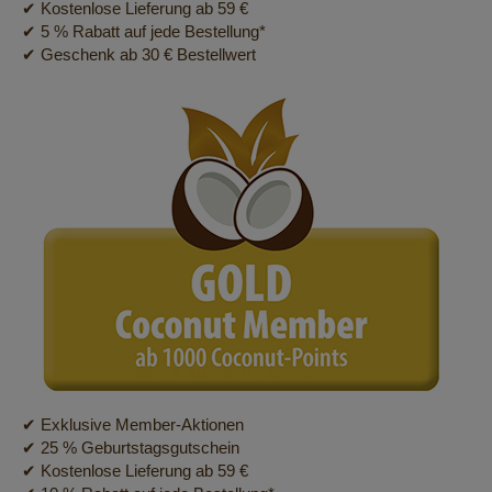
✔ Kostenlose Lieferung ab 59 €
✔ 5 % Rabatt auf jede Bestellung*
✔ Geschenk ab 30 € Bestellwert
✔ Exklusive Member-Aktionen
✔ 25 % Geburtstagsgutschein
✔ Kostenlose Lieferung ab 59 €