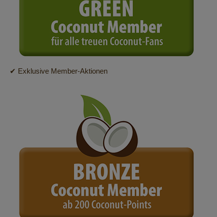
✔ Exklusive Member-Aktionen