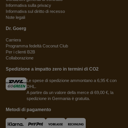
Informativa sulla privacy
Informativa sul diritto di recesso
Note legali
Dr. Goerg
Carriera
Programma fedeltà Coconut Club
Per i clienti B2B
Collaborazione
Spedizione a impatto zero in termini di CO2
Le spese di spedizione ammontano a 6,95 € con
DHL.
A partire da un valore della merce di 69,00 €, la
spedizione in Germania è gratuita.
Metodi di pagamento