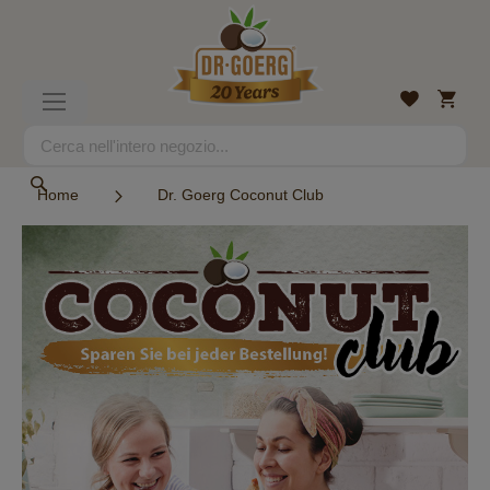
Salta
al
contenuto
Carrell
Lista
Toggle
desideri
Nav
Search
Search
Home
Dr. Goerg Coconut Club