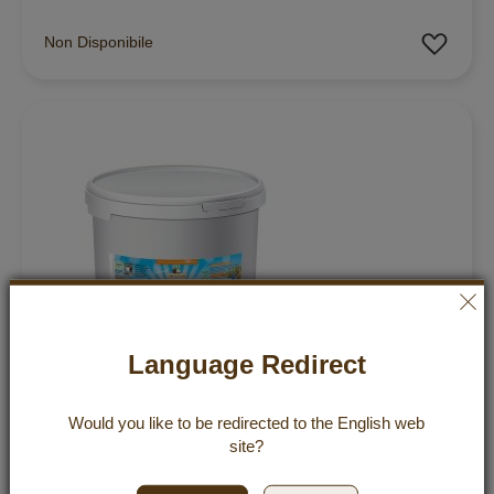
Aggiu
Non Disponibile
Language Redirect
Would you like to be redirected to the
English
web
site?
Polpa di Cocco Bio Premium 20 kg