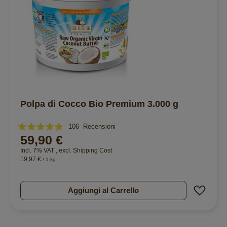
Polpa di Cocco Bio Premium 3.000 g
Valutazione:
106
Recensioni
59,90 €
100%
Incl. 7% VAT
,
excl.
Shipping Cost
19,97 €
/ 1 kg
Aggiu
Aggiungi al Carrello