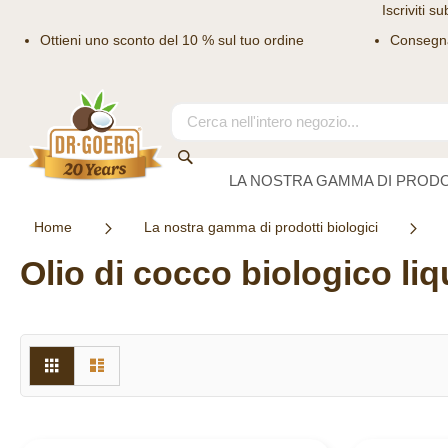
Iscriviti su
Ottieni uno sconto del 10 % sul tuo ordine
Consegn
Salta
al
contenuto
Search
Search
LA NOSTRA GAMMA DI PRODO
Home
La nostra gamma di prodotti biologici
Olio di cocco biologico li
Mostra
Griglia
Lista
come