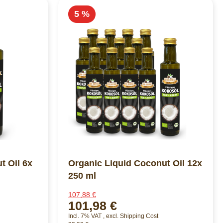
5 %
t Oil 6x
Organic Liquid Coconut Oil 12x
250 ml
107,88 €
101,98 €
Incl. 7% VAT
,
excl.
Shipping Cost