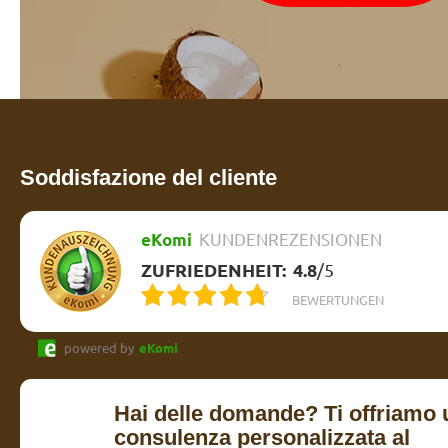
Soddisfazione del cliente
eKomi
KUNDENREZENSIONEN
ZUFRIEDENHEIT:
4.8
/
5
BEWERTUNGEN
powered by
eKomi
Hai delle domande? Ti offriamo 
consulenza personalizzata al