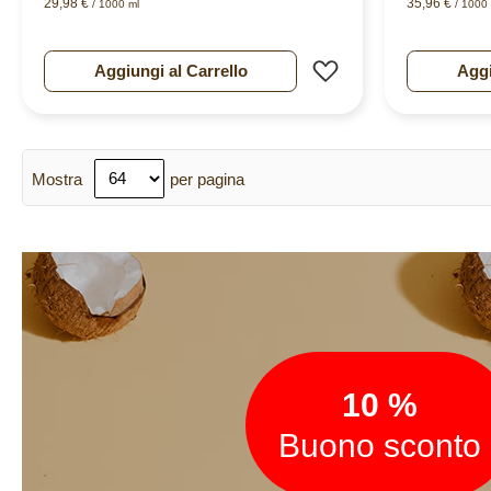
29,98 €
35,96 €
/ 1000 ml
/ 1000 
Aggiungi alla lista d
Aggiungi al Carrello
Aggi
Mostra
per pagina
Newsletter
10 %
Buono sconto