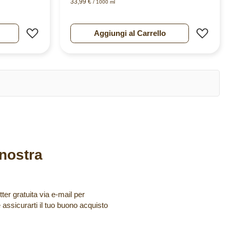
33,99 €
/ 1000 ml
Aggiungi alla lista desideri
Aggiu
Aggiungi al Carrello
a nostra
tter gratuita via e-mail per
e assicurarti il tuo buono acquisto