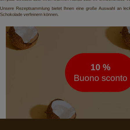
Unsere
Rezeptsammlung
bietet Ihnen eine große Auswahl an lec
Schokolade verfeinern können.
Newsletter
10 %
Buono sconto