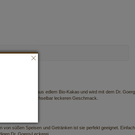
ie besteht zu 72 % aus edlem Bio-Kakao und wird mit dem Dr. Goerg
kolade ihren unverwechselbar leckeren Geschmack.
von süßen Speisen und Getränken ist sie perfekt geeignet. Einfach
digen Dr. Goerg-Leckerei