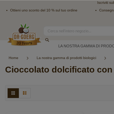
Iscriviti su
Ottieni uno sconto del 10 % sul tuo ordine
Consegn
Salta
al
contenuto
Search
Search
LA NOSTRA GAMMA DI PRODO
Home
La nostra gamma di prodotti biologici
Cioccolato dolcificato con 
Mostra
Griglia
Lista
come