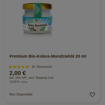
Premium Bio-Kokos-Mundziehöl 20 ml
Valutazione:
16
Recensioni
2,00 €
96%
Incl. 19% VAT
,
excl.
Shipping Cost
10,00 €
/ 100 g
Aggiu
Non Disponibile