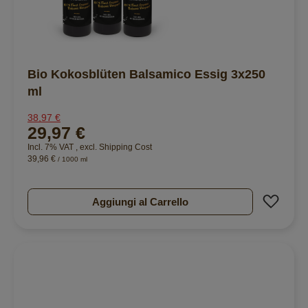
Bio Kokosblüten Balsamico Essig 3x250
ml
38,97 €
29,97 €
Incl. 7% VAT
,
excl.
Shipping Cost
39,96 €
/ 1000 ml
Aggiu
Aggiungi al Carrello