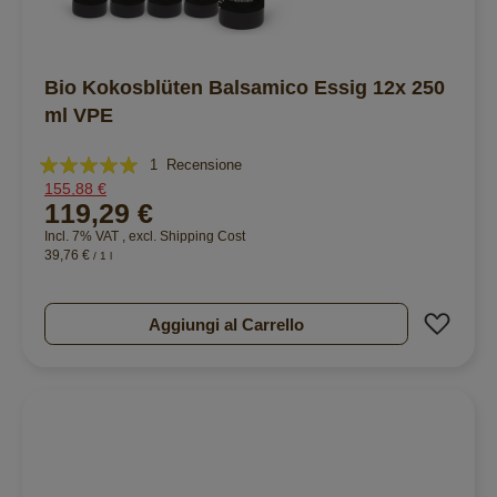
Bio Kokosblüten Balsamico Essig 12x 250
ml VPE
Valutazione:
1
Recensione
155,88 €
100%
119,29 €
Incl. 7% VAT
,
excl.
Shipping Cost
39,76 €
/ 1 l
Aggiu
Aggiungi al Carrello