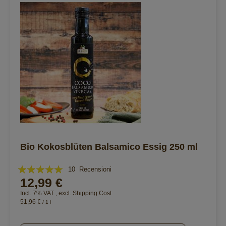
Bio Kokosblüten Balsamico Essig 250 ml
Valutazione:
10
Recensioni
12,99 €
100%
Incl. 7% VAT
,
excl.
Shipping Cost
51,96 €
/ 1 l