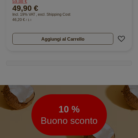
59,88 €
96%
49,90 €
Incl. 19% VAT
,
excl.
Shipping Cost
46,20 €
/ 1 l
Aggiu
Aggiungi al Carrello
Newsletter
10 %
Buono sconto