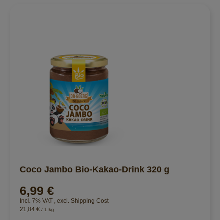
Coco Jambo Bio-Kakao-Drink 320 g
6,99 €
Incl. 7% VAT
,
excl.
Shipping Cost
21,84 €
/ 1 kg