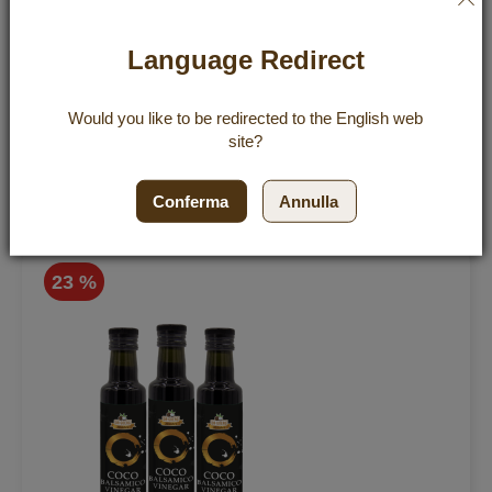
Valutazione:
4
Recensioni
Language Redirect
6,99 €
100%
Incl. 7% VAT
,
excl.
Shipping Cost
34,95 €
/ 1 kg
Would you like to be redirected to the
English
web
site?
Aggiu
Aggiungi al Carrello
Conferma
Annulla
23 %