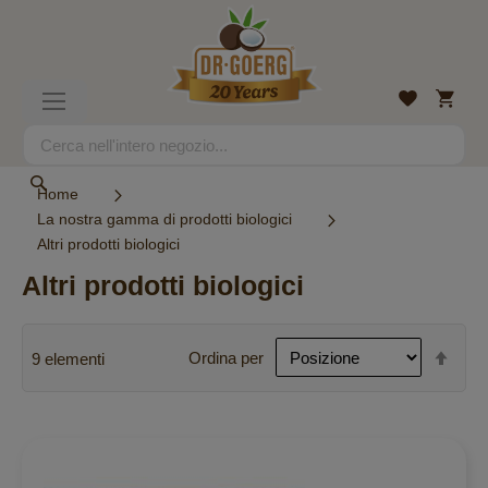
Salta
al
contenuto
Carrell
Lista
Toggle
desideri
Nav
Search
Search
Home
La nostra gamma di prodotti biologici
Altri prodotti biologici
Altri prodotti biologici
Imp
Ordina per
9
elementi
la
dire
decr