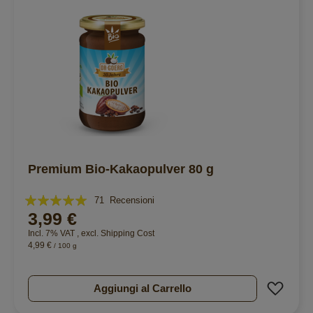
Premium Bio-Kakaopulver 80 g
Valutazione:
71
Recensioni
3,99 €
99%
Incl. 7% VAT
,
excl.
Shipping Cost
4,99 €
/ 100 g
Aggiu
Aggiungi al Carrello