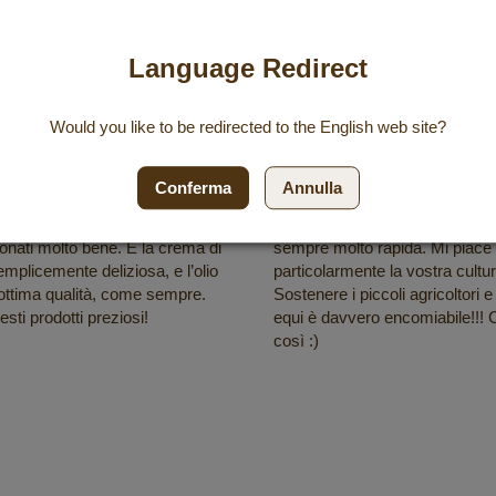
Quality that convinces
Language Redirect
Would you like to be redirected to the
English
web site?
/ 5
5 / 5
 alle 11:54
16 luglio 2025 alle 23:21
Conferma
Annulla
i pagamento è andato liscio. La
Mi piacciono molto i prodotti Dr
ta molto rapida. Tutti i prodotti
ordino regolarmente. La spediz
onati molto bene. E la crema di
sempre molto rapida. Mi piace
mplicemente deliziosa, e l’olio
particolarmente la vostra cultu
 ottima qualità, come sempre.
Sostenere i piccoli agricoltori e
sti prodotti preziosi!
equi è davvero encomiabile!!! 
così :)