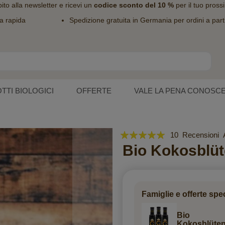
bito alla
newsletter
e ricevi un
codice sconto del 10 %
per il tuo pross
a rapida
Spedizione gratuita in Germania per ordini a part
TTI BIOLOGICI
OFFERTE
VALE LA PENA CONOSC
Valutazione:
10
Recensioni
100
Bio Kokosblüt
100
% of
Famiglie e offerte spec
Bio
Kokosblüte