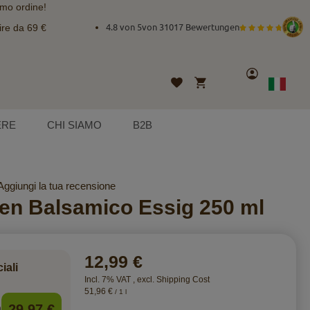
imo ordine!
ire da 69 €
4.8 von 5
von
31017 Bewertungen
Account
Carrello
Lista
Lingua
Italian
desideri
ERE
CHI SIAMO
B2B
Aggiungi la tua recensione
en Balsamico Essig 250 ml
12,99 €
iali
Incl. 7% VAT
,
excl.
Shipping Cost
51,96 €
/ 1 l
29,97 €
n