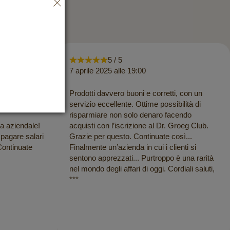
5 / 5
7 aprile 2025 alle 19:00
. Goerg e li
Prodotti davvero buoni e corretti, con un
ione è
servizio eccellente. Ottime possibilità di
risparmiare non solo denaro facendo
ra aziendale!
acquisti con l’iscrizione al Dr. Groeg Club.
 pagare salari
Grazie per questo. Continuate così...
Continuate
Finalmente un’azienda in cui i clienti si
sentono apprezzati... Purtroppo è una rarità
nel mondo degli affari di oggi. Cordiali saluti,
***