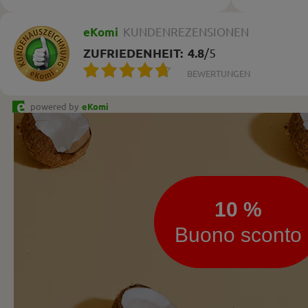
eKomi
KUNDENREZENSIONEN
ZUFRIEDENHEIT:
4.8
/
5
BEWERTUNGEN
powered by
eKomi
Newsletter
10 %
Buono sconto