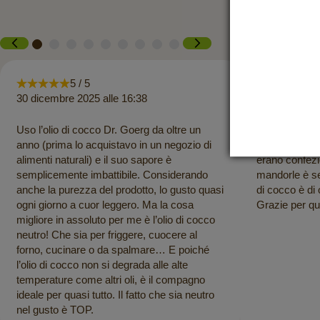
5 / 5
5 
30 dicembre 2025 alle 16:38
26 luglio 2025
Uso l’olio di cocco Dr. Goerg da oltre un
Il processo d
anno (prima lo acquistavo in un negozio di
consegna è sta
alimenti naturali) e il suo sapore è
erano confezi
semplicemente imbattibile. Considerando
mandorle è se
anche la purezza del prodotto, lo gusto quasi
di cocco è di
ogni giorno a cuor leggero. Ma la cosa
Grazie per que
migliore in assoluto per me è l’olio di cocco
neutro! Che sia per friggere, cuocere al
forno, cucinare o da spalmare… E poiché
l’olio di cocco non si degrada alle alte
temperature come altri oli, è il compagno
ideale per quasi tutto. Il fatto che sia neutro
nel gusto è TOP.