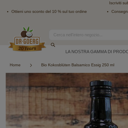
Iscriviti su
Ottieni uno sconto del 10 % sul tuo ordine
Consegn
Salta
al
contenuto
Search
Search
LA NOSTRA GAMMA DI PRODO
Home
Bio Kokosblüten Balsamico Essig 250 ml
Vai
alla
fine
della
galleria
di
immagini