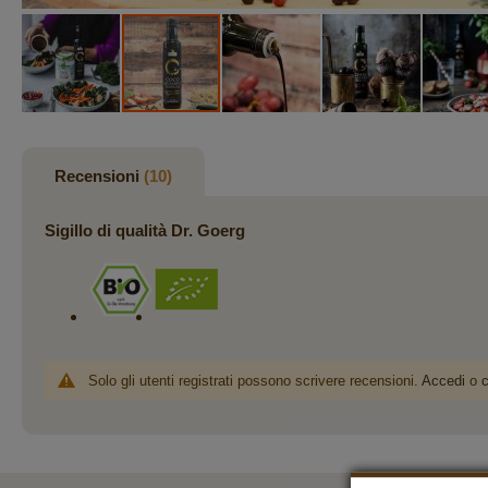
Vai
all'inizio
della
Recensioni
10
galleria
di
Sigillo di qualità Dr. Goerg
immagini
Solo gli utenti registrati possono scrivere recensioni.
Accedi
o