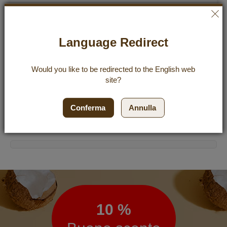
Tropical Coco Kokoswasser 6x1000 ml
Language Redirect
23,94 €
22,74 €
Incl. 19% VAT
,
excl.
Shipping Cost
Would you like to be redirected to the
English
web
3,79 €
/ 1 l
site?
Aggiu
Aggiungi al Carrello
Conferma
Annulla
Newsletter
10 %