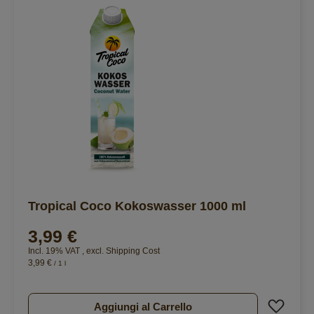
Tropical Coco Kokoswasser 1000 ml
3,99 €
Incl. 19% VAT
,
excl.
Shipping Cost
3,99 €
/ 1 l
Aggiu
Aggiungi al Carrello