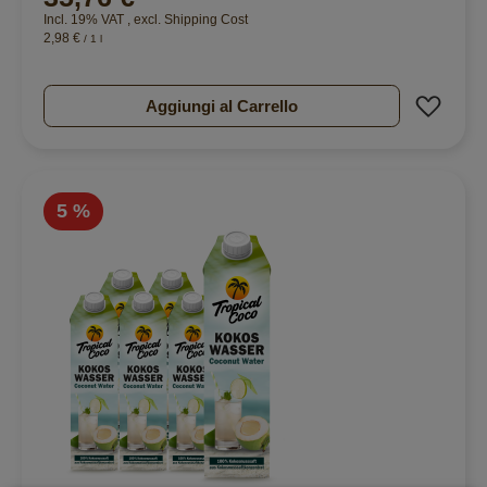
Incl. 19% VAT
,
excl.
Shipping Cost
2,98 €
/ 1 l
Aggiu
Aggiungi al Carrello
5 %