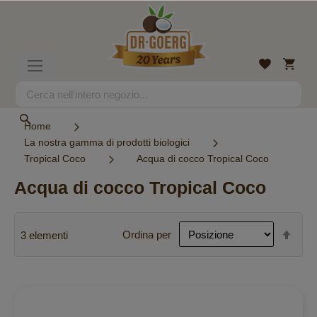
Salta
al
contenuto
Carrell
Lista
Toggle
desideri
Nav
Search
Search
Home
La nostra gamma di prodotti biologici
Tropical Coco
Acqua di cocco Tropical Coco
Acqua di cocco Tropical Coco
Imp
Ordina per
3
elementi
la
dire
decr