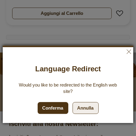
Aggiu
Aggiungi al Carrello
Newsletter
Language Redirect
10 %
Would you like to be redirected to the
English
web
Buono sconto
site?
Conferma
Annulla
Iscriviti alla nostra Newsletter: