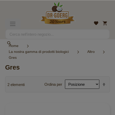
Salta
al
contenuto
Carrell
Lista
Toggle
desideri
Nav
Search
Search
Home
La nostra gamma di prodotti biologici
Altro
Gres
Gres
Imp
Ordina per
2
elementi
la
dire
decr