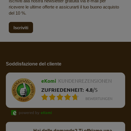
Iscriviti alla nostra newsletter gratuita via e-mail per
ricevere le ultime offerte e assicurarti il tuo buono acquisto
del 10 %.
Iscriviti
Soddisfazione del cliente
eKomi
KUNDENREZENSIONEN
ZUFRIEDENHEIT:
4.8
/
5
BEWERTUNGEN
powered by
eKomi
Hai delle domande? Ti offriamo una