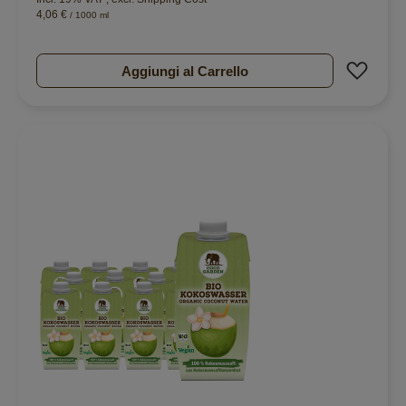
4,06 €
/ 1000 ml
Aggiu
Aggiungi al Carrello