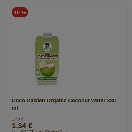
10 %
Coco Garden Organic Coconut Water 330
ml
1,49 €
1,34 €
Incl. 19% VAT
,
excl.
Shipping Cost