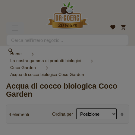
Salta
al
contenuto
Carrell
Lista
Toggle
desideri
Nav
Search
Search
Home
La nostra gamma di prodotti biologici
Coco Garden
Acqua di cocco biologica Coco Garden
Acqua di cocco biologica Coco
Garden
Imp
Ordina per
4
elementi
la
dire
decr