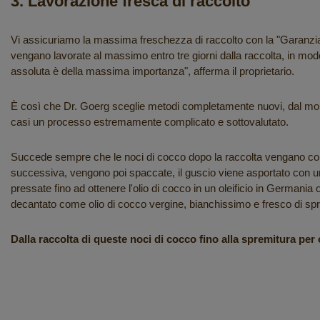
3. Lavorazione fresca di raccolto
Vi assicuriamo la massima freschezza di raccolto con la "Garanzia
vengano lavorate al massimo entro tre giorni dalla raccolta, in mod
assoluta è della massima importanza", afferma il proprietario.
È così che Dr. Goerg sceglie metodi completamente nuovi, dal momen
casi un processo estremamente complicato e sottovalutato.
Succede sempre che le noci di cocco dopo la raccolta vengano conse
successiva, vengono poi spaccate, il guscio viene asportato con u
pressate fino ad ottenere l'olio di cocco in un oleificio in Germania 
decantato come olio di cocco vergine, bianchissimo e fresco di sp
Dalla raccolta di queste noci di cocco fino alla spremitura per