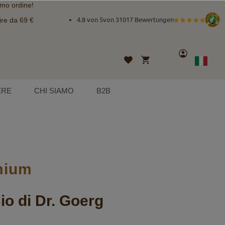
imo ordine!
ire da 69 €
4.8 von 5
von
31017 Bewertungen
Account
Carrello
Lista
Lingua
Italian
desideri
ERE
CHI SIAMO
B2B
emium
io di Dr. Goerg