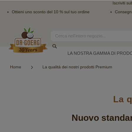
Iscriviti su
Ottieni uno sconto del 10 % sul tuo ordine
Consegn
Salta
al
contenuto
Search
Search
LA NOSTRA GAMMA DI PRODO
Home
La qualità dei nostri prodotti Premium
La q
Nuovo standard