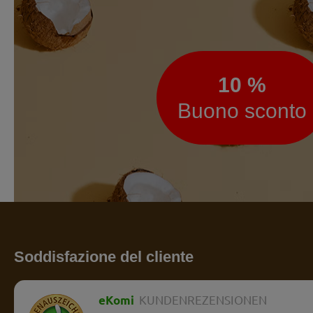
Newsletter
10 %
Buono sconto
Soddisfazione del cliente
eKomi
KUNDENREZENSIONEN