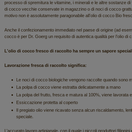
processo di spremitura le vitamine, i minerali e le altre sostanze di 
di cocco vecchie conservate in magazzino o di noci di cocco grattu
motivo non è assolutamente paragonabile all'olio di cocco Bio fresc
Anche il confezionamento immediato nel paese di origine (ad esempio
cocco è per Dr. Goerg un requisito di autentica qualità per l’olio d
L'olio di cocco fresco di raccolto ha sempre un sapore special
Lavorazione fresca di raccolto significa:
Le noci di cocco biologiche vengono raccolte quando sono matur
La polpa di cocco viene estratta delicatamente a mano
La polpa del frutto, fresca e matura al 100%, viene lavorata en
Essiccazione protetta al coperto
Il pregiato olio viene ricavato senza alcun riscaldamento, 
speciale.
L’accurato lavoro artigianale, con il quale i piccoli produttori filippi