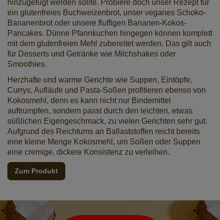
hinzugefügt werden sollte. Probiere doch unser Rezept für
ein
glutenfreies Buchweizenbrot
, unser
veganes Schoko-
Bananenbrot
oder unsere fluffigen
Bananen-Kokos-
Pancakes
. Dünne Pfannkuchen hingegen können komplett
mit dem glutenfreien Mehl zubereitet werden. Das gilt auch
für Desserts und Getränke wie Milchshakes oder
Smoothies.
Herzhafte und warme Gerichte wie Suppen, Eintöpfe,
Currys, Aufläufe und Pasta-Soßen profitieren ebenso von
Kokosmehl, denn es kann nicht nur Bindemittel
auftrumpfen, sondern passt durch den leichten, etwas
süßlichen Eigengeschmack, zu vielen Gerichten sehr gut.
Aufgrund des Reichtums an Ballaststoffen reicht bereits
eine kleine Menge Kokosmehl, um Soßen oder Suppen
eine cremige, dickere Konsistenz zu verleihen.
Zum Produkt
Newsletter