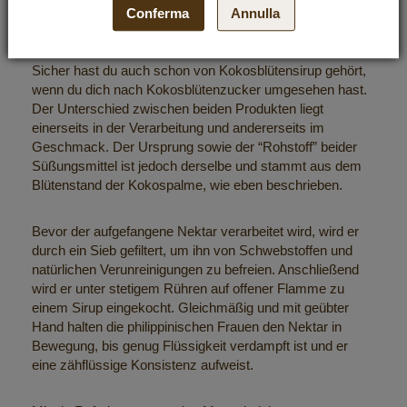
Unterschied zwischen Kokosblütensirup
Conferma
Annulla
und Kokosblütenzucker
Sicher hast du auch schon von Kokosblütensirup gehört,
wenn du dich nach Kokosblütenzucker umgesehen hast.
Der Unterschied zwischen beiden Produkten liegt
einerseits in der Verarbeitung und andererseits im
Geschmack. Der Ursprung sowie der “Rohstoff” beider
Süßungsmittel ist jedoch derselbe und stammt aus dem
Blütenstand der Kokospalme, wie eben beschrieben.
Bevor der aufgefangene Nektar verarbeitet wird, wird er
durch ein Sieb gefiltert, um ihn von Schwebstoffen und
natürlichen Verunreinigungen zu befreien. Anschließend
wird er unter stetigem Rühren auf offener Flamme zu
einem Sirup eingekocht. Gleichmäßig und mit geübter
Hand halten die philippinischen Frauen den Nektar in
Bewegung, bis genug Flüssigkeit verdampft ist und er
eine zähflüssige Konsistenz aufweist.