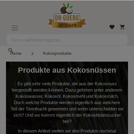
Salta
al
contenuto
Carrell
Lista
Toggle
desideri
Nav
Search
Search
Home
Kokosprodukte
Produkte aus Kokosnüssen
Es gibt sehr viele Produkte, die aus der Kokosnuss
hergestellt werden können. Dazu gehören unter anderem
Kokoswasser, Kokosöl, Kokosmehl und Kokosmilch.
Doch welche Produkte werden eigentlich aus welchem
Teil der Steinfrucht gewonnen und worin unterscheiden sie
sich? Und wo kommt eigentlich der Kokosblütenzucker
her?
In diesem Artikel stellen wir drei Produkte nochmal